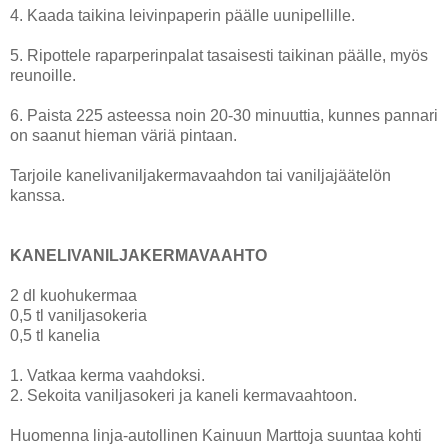
4. Kaada taikina leivinpaperin päälle uunipellille.
5. Ripottele raparperinpalat tasaisesti taikinan päälle, myös
reunoille.
6. Paista 225 asteessa noin 20-30 minuuttia, kunnes pannari
on saanut hieman väriä pintaan.
Tarjoile kanelivaniljakermavaahdon tai vaniljajäätelön
kanssa.
KANELIVANILJAKERMAVAAHTO
2 dl kuohukermaa
0,5 tl vaniljasokeria
0,5 tl kanelia
1. Vatkaa kerma vaahdoksi.
2. Sekoita vaniljasokeri ja kaneli kermavaahtoon.
Huomenna linja-autollinen Kainuun Marttoja suuntaa kohti