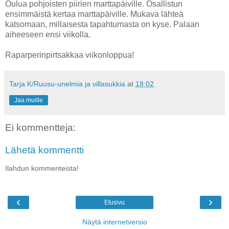
Oulua pohjoisten piirien marttapäiville. Osallistun
ensimmäistä kertaa marttapäiville. Mukava lähteä
katsomaan, millaisesta tapahtumasta on kyse. Palaan
aiheeseen ensi viikolla.
Raparperinpirtsakkaa viikonloppua!
Tarja K/Ruusu-unelmia ja villasukkia
at
18:02
Jaa muille
Ei kommentteja:
Lähetä kommentti
Ilahdun kommenteista!
‹
›
Etusivu
Näytä internetversio