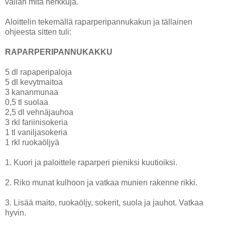
vallan mitä herkkuja.
Aloittelin tekemällä raparperipannukakun ja tällainen
ohjeesta sitten tuli:
RAPARPERIPANNUKAKKU
5 dl rapaperipaloja
5 dl kevytmaitoa
3 kananmunaa
0,5 tl suolaa
2,5 dl vehnäjauhoa
3 rkl fariinisokeria
1 tl vaniljasokeria
1 rkl ruokaöljyä
1. Kuori ja paloittele raparperi pieniksi kuutioiksi.
2. Riko munat kulhoon ja vatkaa munien rakenne rikki.
3. Lisää maito, ruokaöljy, sokerit, suola ja jauhot. Vatkaa
hyvin.