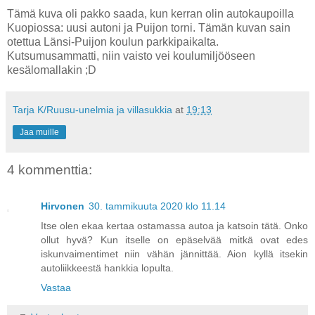
Tämä kuva oli pakko saada, kun kerran olin autokaupoilla
Kuopiossa: uusi autoni ja Puijon torni. Tämän kuvan sain
otettua Länsi-Puijon koulun parkkipaikalta.
Kutsumusammatti, niin vaisto vei koulumiljööseen
kesälomallakin ;D
Tarja K/Ruusu-unelmia ja villasukkia
at
19:13
Jaa muille
4 kommenttia:
Hirvonen
30. tammikuuta 2020 klo 11.14
Itse olen ekaa kertaa ostamassa autoa ja katsoin tätä. Onko
ollut hyvä? Kun itselle on epäselvää mitkä ovat edes
iskunvaimentimet niin vähän jännittää. Aion kyllä itsekin
autoliikkeestä hankkia lopulta.
Vastaa