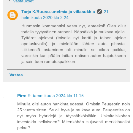
Vastaukset
Tarja K/Ruusu-unelmia ja villasukkia
21.
helmikuuta 2020 klo 2.24
Huomasin kommenttisi vasta nyt, anteeksi! Olen ollut
todella tyytyväinen autooni. Näpsäkkä ja mukava ajella.
Tyttäret ajelevat (toisella nyt kortti ja toinen ajelee
opetusluvalla) ja mielellään lähtee auto pihasta.
Liikkeestä ostaminen oli minulle se oikea paikka,
varsinkin kun päätin laittaa entisen auton hajotukseen
ja sain tuon romutuspalkkion.
Vastaa
Pirre
9. tammikuuta 2024 klo 11.15
Minulla olisi auton hankinta edessä. Omistin Peugeotin noin
25 vuotta sitten. Se oli hyvä ja mukava auto. Peugeotilta on
nyt myös hybridejä ja täyssähköisiäkin. Uskaltaisikohan
investoida sellaiseen? Mitenkähän sujuvasti merkkihuollot
pelaa?