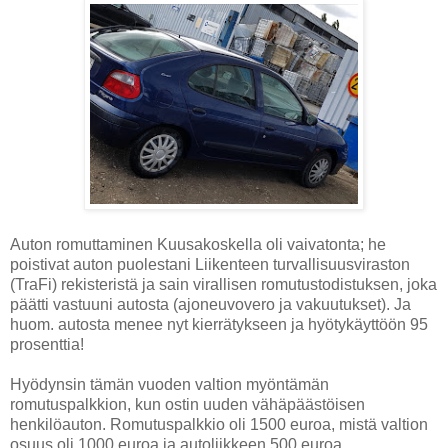
Auton romuttaminen Kuusakoskella oli vaivatonta; he
poistivat auton puolestani Liikenteen turvallisuusviraston
(TraFi) rekisteristä ja sain virallisen romutustodistuksen, joka
päätti vastuuni autosta (ajoneuvovero ja vakuutukset). Ja
huom. autosta menee nyt kierrätykseen ja hyötykäyttöön 95
prosenttia!
Hyödynsin tämän vuoden valtion myöntämän
romutuspalkkion, kun ostin uuden vähäpäästöisen
henkilöauton. Romutuspalkkio oli 1500 euroa, mistä valtion
osuus oli 1000 euroa ja autoliikkeen 500 euroa.