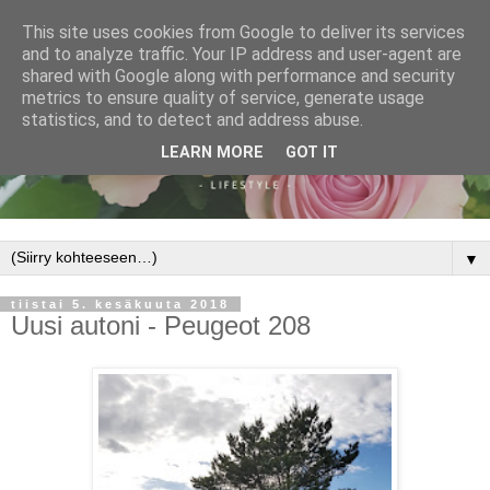
This site uses cookies from Google to deliver its services
and to analyze traffic. Your IP address and user-agent are
shared with Google along with performance and security
metrics to ensure quality of service, generate usage
statistics, and to detect and address abuse.
LEARN MORE
GOT IT
▼
tiistai 5. kesäkuuta 2018
Uusi autoni - Peugeot 208