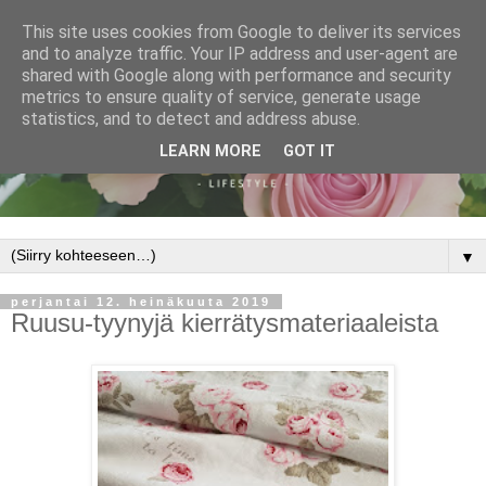
This site uses cookies from Google to deliver its services
and to analyze traffic. Your IP address and user-agent are
shared with Google along with performance and security
metrics to ensure quality of service, generate usage
statistics, and to detect and address abuse.
LEARN MORE
GOT IT
▼
perjantai 12. heinäkuuta 2019
Ruusu-tyynyjä kierrätysmateriaaleista