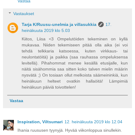
Vastaa
Vastaukset
Tarja K/Ruusu-unelmia ja villasukkia
17.
heinäkuuta 2019 klo 5.03
Kiitos, Liisa <3 Ompelutöiden tekeminen on kyllä
mukavaa. Niiden tekemiseen pitää olla aika (ei voi
tehdä telkkaria katsoessa, kuten virkkaus- tai
neulontatöitä) ja paikka (saa rauhassa ompeluksensa
levitellä). Pihahommat menee kesällä etusijalle, kun
näitä sisähommia saa sitten koko talven mielin määrin
nysvätä ;) On tosiaan ollut melkoista säämeininkiä, kun
heinäkuun helteet ovatkin hallaöitä! Lämpimiä
heinäkuun päiviä toivottelen!
Vastaa
Inspiration, Viltsumari
12. heinäkuuta 2019 klo 12.04
Ihania ruususen tyynyjä. Hyvää viikonloppua sinullekin.