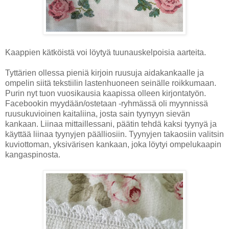
Kaappien kätköistä voi löytyä tuunauskelpoisia aarteita.
Tyttärien ollessa pieniä kirjoin ruusuja aidakankaalle ja
ompelin siitä tekstiilin lastenhuoneen seinälle roikkumaan.
Purin nyt tuon vuosikausia kaapissa olleen kirjontatyön.
Facebookin myydään/ostetaan -ryhmässä oli myynnissä
ruusukuvioinen kaitaliina, josta sain tyynyyn sievän
kankaan. Liinaa mittaillessani, päätin tehdä kaksi tyynyä ja
käyttää liinaa tyynyjen päälliosiin. Tyynyjen takaosiin valitsin
kuviottoman, yksivärisen kankaan, joka löytyi ompelukaapin
kangaspinosta.