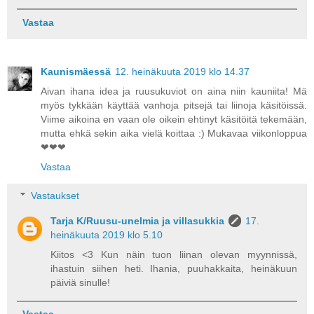
Vastaa
Kaunismäessä
12. heinäkuuta 2019 klo 14.37
Aivan ihana idea ja ruusukuviot on aina niin kauniita! Mä
myös tykkään käyttää vanhoja pitsejä tai liinoja käsitöissä.
Viime aikoina en vaan ole oikein ehtinyt käsitöitä tekemään,
mutta ehkä sekin aika vielä koittaa :) Mukavaa viikonloppua
❤❤❤
Vastaa
Vastaukset
Tarja K/Ruusu-unelmia ja villasukkia
17.
heinäkuuta 2019 klo 5.10
Kiitos <3 Kun näin tuon liinan olevan myynnissä,
ihastuin siihen heti. Ihania, puuhakkaita, heinäkuun
päiviä sinulle!