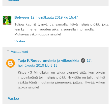
Vastaa
Between
12. heinäkuuta 2019 klo 15.47
Tulipa kauniit tyynyt. Ja samalla ikävä ristipistotöitä, joita
tein kymmenen vuoden aikana suurella intohimolla.
Mukavaa viikonloppua sinulle!
Vastaa
Vastaukset
Tarja K/Ruusu-unelmia ja villasukkia
17.
heinäkuuta 2019 klo 5.13
Kiitos <3 Minullakin on aikaa vierinyt siitä, kun oikein
intopinkeänä tein ristipistotöitä. Nykyään on tullut tehtyä
välikäsitöinä muutamia pienempiä juttuja. Hyvää viikon
jatkoa sinulle!
Vastaa