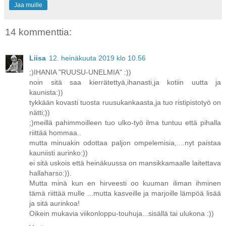
Jaa muille
14 kommenttia:
Liisa
12. heinäkuuta 2019 klo 10.56
;)IHANIA "RUUSU-UNELMIA" :))
noin sitä saa kierrätettyä,ihanasti,ja kotiin uutta ja
kaunista:))
tykkään kovasti tuosta ruusukankaasta,ja tuo ristipistotyö on
nätti;))
;)meillä pahimmoilleen tuo ulko-työ ilma tuntuu että pihalla
riittää hommaa..
mutta minuakin odottaa paljon ompelemisia,....nyt paistaa
kauniisti aurinko:))
ei sitä uskois että heinäkuussa on mansikkamaalle laitettava
hallaharso:)).
Mutta minä kun en hirveesti oo kuuman iliman ihminen
tämä riittää mulle ...mutta kasveille ja marjoille lämpöä lisää
ja sitä aurinkoa!
Oikein mukavia viikonloppu-touhuja...sisällä tai ulukona :))