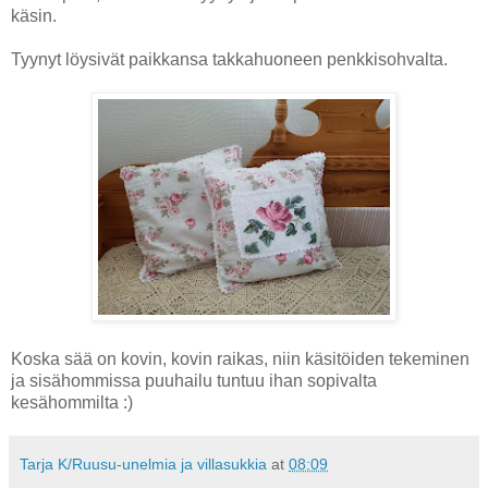
käsin.
Tyynyt löysivät paikkansa takkahuoneen penkkisohvalta.
Koska sää on kovin, kovin raikas, niin käsitöiden tekeminen
ja sisähommissa puuhailu tuntuu ihan sopivalta
kesähommilta :)
Tarja K/Ruusu-unelmia ja villasukkia
at
08:09