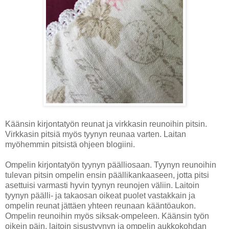
Käänsin kirjontatyön reunat ja virkkasin reunoihin pitsin.
Virkkasin pitsiä myös tyynyn reunaa varten. Laitan
myöhemmin pitsistä ohjeen blogiini.
Ompelin kirjontatyön tyynyn päälliosaan. Tyynyn reunoihin
tulevan pitsin ompelin ensin päällikankaaseen, jotta pitsi
asettuisi varmasti hyvin tyynyn reunojen väliin. Laitoin
tyynyn päälli- ja takaosan oikeat puolet vastakkain ja
ompelin reunat jättäen yhteen reunaan kääntöaukon.
Ompelin reunoihin myös siksak-ompeleen. Käänsin työn
oikein päin, laitoin sisustyynyn ja ompelin aukkokohdan