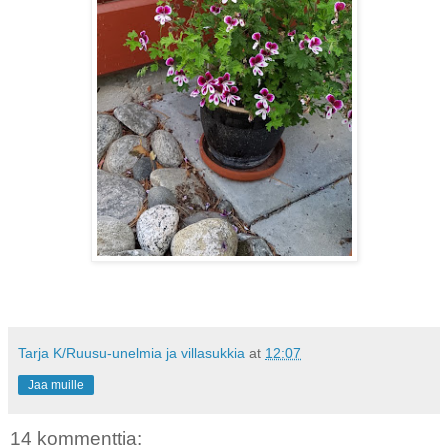
Tarja K/Ruusu-unelmia ja villasukkia
at
12:07
Jaa muille
14 kommenttia: