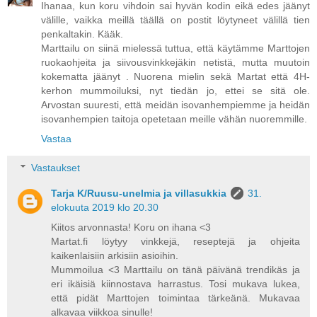
Ihanaa, kun koru vihdoin sai hyvän kodin eikä edes jäänyt
välille, vaikka meillä täällä on postit löytyneet välillä tien
penkaltakin. Kääk.
Marttailu on siinä mielessä tuttua, että käytämme Marttojen
ruokaohjeita ja siivousvinkkejäkin netistä, mutta muutoin
kokematta jäänyt . Nuorena mielin sekä Martat että 4H-
kerhon mummoiluksi, nyt tiedän jo, ettei se sitä ole.
Arvostan suuresti, että meidän isovanhempiemme ja heidän
isovanhempien taitoja opetetaan meille vähän nuoremmille.
Vastaa
Vastaukset
Tarja K/Ruusu-unelmia ja villasukkia
31.
elokuuta 2019 klo 20.30
Kiitos arvonnasta! Koru on ihana <3
Martat.fi löytyy vinkkejä, reseptejä ja ohjeita
kaikenlaisiin arkisiin asioihin.
Mummoilua <3 Marttailu on tänä päivänä trendikäs ja
eri ikäisiä kiinnostava harrastus. Tosi mukava lukea,
että pidät Marttojen toimintaa tärkeänä. Mukavaa
alkavaa viikkoa sinulle!