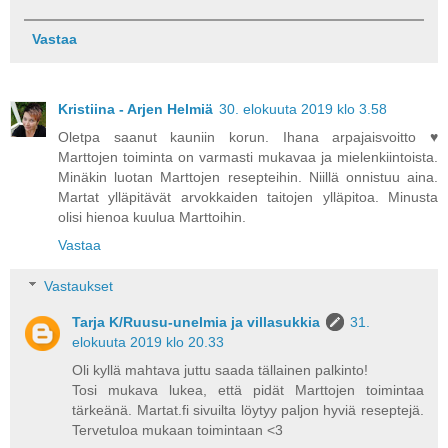
Vastaa
Kristiina - Arjen Helmiä
30. elokuuta 2019 klo 3.58
Oletpa saanut kauniin korun. Ihana arpajaisvoitto ♥
Marttojen toiminta on varmasti mukavaa ja mielenkiintoista.
Minäkin luotan Marttojen resepteihin. Niillä onnistuu aina.
Martat ylläpitävät arvokkaiden taitojen ylläpitoa. Minusta
olisi hienoa kuulua Marttoihin.
Vastaa
Vastaukset
Tarja K/Ruusu-unelmia ja villasukkia
31.
elokuuta 2019 klo 20.33
Oli kyllä mahtava juttu saada tällainen palkinto!
Tosi mukava lukea, että pidät Marttojen toimintaa
tärkeänä. Martat.fi sivuilta löytyy paljon hyviä reseptejä.
Tervetuloa mukaan toimintaan <3