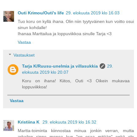
Outi Krimou/Outi's life
29. elokuuta 2019 klo 16.03
Tuo koru on kyllä ihana. Olin niin tyytyväinen kun voitto osui
sinun kohdalle!
Ihanaa Marttailua ja loppuviikkoa sinulle Tarja <3
Vastaa
Vastaukset
Tarja K/Ruusu-unelmia ja villasukkia
29.
elokuuta 2019 klo 20.07
Koru on ihana! Kiitos, Outi <3 Oikein mukavaa
loppuviikkoa!
Vastaa
Kristiina K
29. elokuuta 2019 klo 16.32
Martta-toiminta kiinnostaa minua jonkin verran, mutta
arkailen sinne menoa kun "en osaa mitään" enkä ole