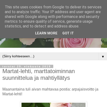
This site uses cookies from Google to deliver its services
and to analyze traffic. Your IP address and user-agent are
shared with Google along with performance and security
metrics to ensure quality of service, generate usage
statistics, and to detect and address abuse.
LEARN MORE
GOT IT
▼
torstai 29. elokuuta 2019
Martat-lehti, marttatoiminnan
suunnittelua ja mahtiyllätys
Maanantaina tuli aivan mahtavaa postia: arpajaisvoitto ja
Martat-lehti!