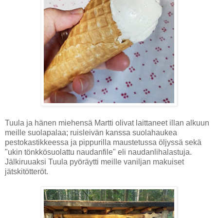
Tuula ja hänen miehensä Martti olivat laittaneet illan alkuun
meille suolapalaa; ruisleivän kanssa suolahaukea
pestokastikkeessa ja pippurilla maustetussa öljyssä sekä
"ukin tönkkösuolattu naudanfile" eli naudanlihalastuja.
Jälkiruuaksi Tuula pyöräytti meille vaniljan makuiset
jätskitötteröt.