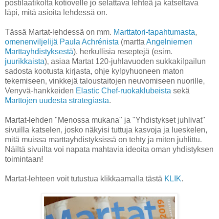
postilaatikolta kotiovelle jo selattava lehteä ja katseltava
läpi, mitä asioita lehdessä on.
Tässä Martat-lehdessä on mm.
Marttatori-tapahtumasta
,
omenenviljelijä Paula Achrénista
(martta
Angelniemen
Marttayhdistyksestä
), herkullisia reseptejä (esim.
juurikkaista
), asiaa Martat 120-juhlavuoden sukkakilpailun
sadosta kootusta kirjasta, ohje kylpyhuoneen maton
tekemiseen, vinkkejä taloustaitojen neuvomiseen nuorille,
Venyvä-hankkeiden
Elastic Chef-ruokaklubeista
sekä
Marttojen uudesta strategiasta
.
Martat-lehden "Menossa mukana" ja "Yhdistykset juhlivat"
sivuilla katselen, josko näkyisi tuttuja kasvoja ja lueskelen,
mitä muissa marttayhdistyksissä on tehty ja miten juhlittu.
Näiltä sivuilta voi napata mahtavia ideoita oman yhdistyksen
toimintaan!
Martat-lehteen voit tutustua klikkaamalla tästä
KLIK
.