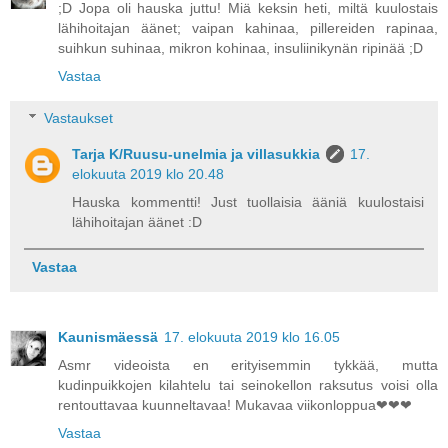
;D Jopa oli hauska juttu! Miä keksin heti, miltä kuulostais
lähihoitajan äänet; vaipan kahinaa, pillereiden rapinaa,
suihkun suhinaa, mikron kohinaa, insuliinikynän ripinää ;D
Vastaa
Vastaukset
Tarja K/Ruusu-unelmia ja villasukkia
17.
elokuuta 2019 klo 20.48
Hauska kommentti! Just tuollaisia ääniä kuulostaisi
lähihoitajan äänet :D
Vastaa
Kaunismäessä
17. elokuuta 2019 klo 16.05
Asmr videoista en erityisemmin tykkää, mutta
kudinpuikkojen kilahtelu tai seinokellon raksutus voisi olla
rentouttavaa kuunneltavaa! Mukavaa viikonloppua❤❤❤
Vastaa