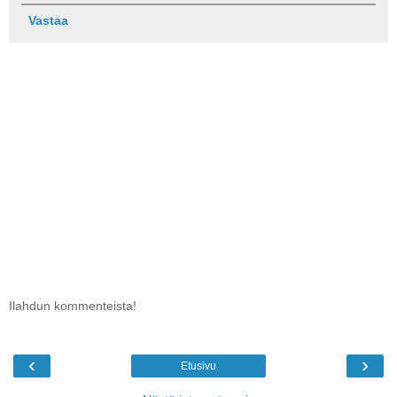
Vastaa
Ilahdun kommenteista!
‹
›
Etusivu