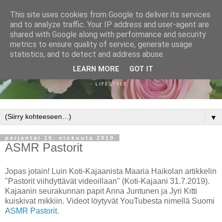
This site uses cookies from Google to deliver its services
and to analyze traffic. Your IP address and user-agent are
shared with Google along with performance and security
metrics to ensure quality of service, generate usage
statistics, and to detect and address abuse.
LEARN MORE
GOT IT
▼
perjantai 16. elokuuta 2019
ASMR Pastorit
Jopas jotain! Luin Koti-Kajaanista Maaria Haikolan artikkelin
"Pastorit viihdyttävät videoillaan" (Koti-Kajaani 31.7.2019).
Kajaanin seurakunnan papit Anna Juntunen ja Jyri Kitti
kuiskivat mikkiin. Videot löytyvät YouTubesta nimellä Suomi
ASMR Pastorit
.