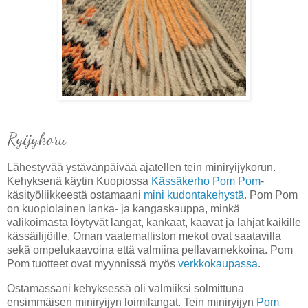
Ryijykoru
Lähestyvää ystävänpäivää ajatellen tein miniryijykorun.
Kehyksenä käytin Kuopiossa
Kässäkerho Pom Pom
-
käsityöliikkeestä ostamaani
mini kudontakehystä
. Pom Pom
on kuopiolainen lanka- ja kangaskauppa, minkä
valikoimasta löytyvät langat, kankaat, kaavat ja lahjat kaikille
kässäilijöille. Oman vaatemalliston mekot ovat saatavilla
sekä ompelukaavoina että valmiina pellavamekkoina. Pom
Pom tuotteet ovat myynnissä myös
verkkokaupassa
.
Ostamassani kehyksessä oli valmiiksi solmittuna
ensimmäisen miniryijyn loimilangat. Tein miniryijyn
Pom