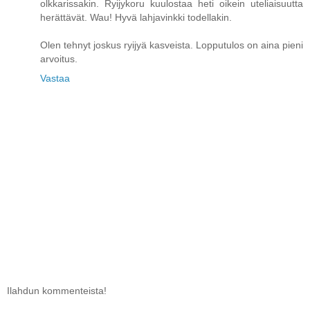
olkkarissakin. Ryijykoru kuulostaa heti oikein uteliaisuutta
herättävät. Wau! Hyvä lahjavinkki todellakin.
Olen tehnyt joskus ryijyä kasveista. Lopputulos on aina pieni
arvoitus.
Vastaa
Ilahdun kommenteista!