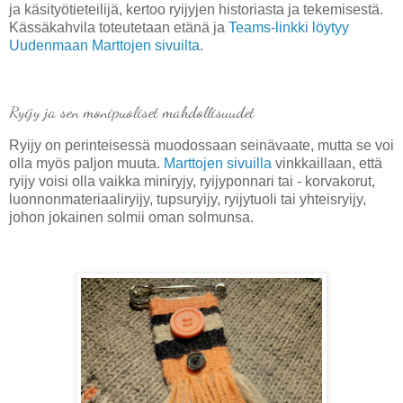
ja käsityötieteilijä, kertoo ryijyjen historiasta ja tekemisestä.
Kässäkahvila toteutetaan etänä ja
Teams-linkki löytyy
Uudenmaan Marttojen sivuilta
.
Ryijy ja sen monipuoliset mahdollisuudet
Ryijy on perinteisessä muodossaan seinävaate, mutta se voi
olla myös paljon muuta.
Marttojen sivuilla
vinkkaillaan, että
ryijy voisi olla vaikka miniryjy, ryijyponnari tai - korvakorut,
luonnonmateriaaliryijy, tupsuryijy, ryijytuoli tai yhteisryijy,
johon jokainen solmii oman solmunsa.