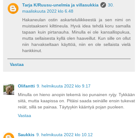
Tarja K/Ruusu-unelmia ja villasukkia
30.
maaliskuuta 2022 klo 6.48
Hakaneulan ostin askarteluliikkeestä ja sen nimi on
muistaakseni kilttineula. Hyvä idea tehdä koru samalla
tapaan kuin pirtanauha. Minulla ei ole kansallispukua,
mutta sellaisesta kyllä olen haaveillut. Kun sille on ollut
niin harvakseltaan käyttöä, niin en ole sellaista vielä
hankkinut.
Vastaa
Olifantti
9. helmikuuta 2022 klo 9.17
Minulla on hieno anopin tekemä iso punainen ryijy. Tykkään
siitä, mutta kaapissa on. Pitäisi saada seinälle ensin tukevat
reiät, sillä se painaa. Täytyykin kääntyä pojan puoleen.
Vastaa
Saukkis
9. helmikuuta 2022 klo 10.12