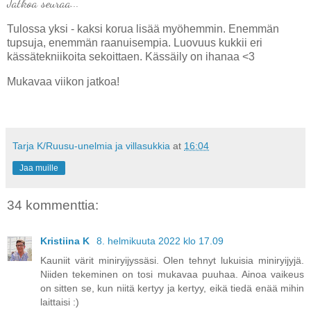
Jatkoa seuraa...
Tulossa yksi - kaksi korua lisää myöhemmin. Enemmän
tupsuja, enemmän raanuisempia. Luovuus kukkii
eri
kässätekniikoita sekoittaen. Kässäily on ihanaa <3
Mukavaa viikon jatkoa!
Tarja K/Ruusu-unelmia ja villasukkia
at
16:04
Jaa muille
34 kommenttia:
Kristiina K
8. helmikuuta 2022 klo 17.09
Kauniit värit miniryijyssäsi. Olen tehnyt lukuisia miniryijyjä.
Niiden tekeminen on tosi mukavaa puuhaa. Ainoa vaikeus
on sitten se, kun niitä kertyy ja kertyy, eikä tiedä enää mihin
laittaisi :)