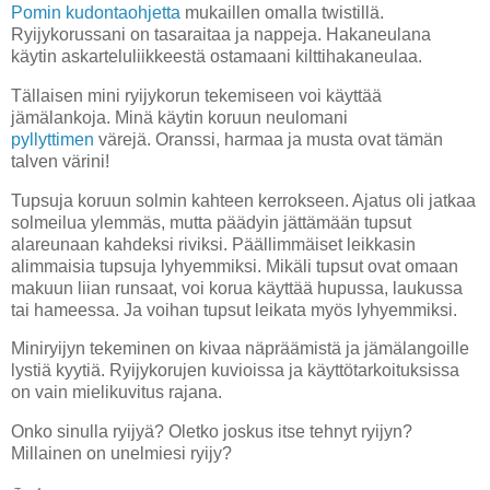
Pomin kudontaohjetta
mukaillen omalla twistillä.
Ryijykorussani on tasaraitaa ja nappeja. Hakaneulana
käytin askarteluliikkeestä ostamaani kilttihakaneulaa.
Tällaisen mini ryijykorun tekemiseen voi käyttää
jämälankoja. Minä käytin koruun neulomani
pyllyttimen
värejä. Oranssi, harmaa ja musta ovat tämän
talven värini!
Tupsuja koruun solmin kahteen kerrokseen. Ajatus oli jatkaa
solmeilua ylemmäs, mutta päädyin jättämään tupsut
alareunaan kahdeksi riviksi. Päällimmäiset leikkasin
alimmaisia tupsuja lyhyemmiksi. Mikäli tupsut ovat omaan
makuun liian runsaat, voi korua käyttää hupussa, laukussa
tai hameessa. Ja voihan tupsut leikata myös lyhyemmiksi.
Miniryijyn tekeminen on kivaa näpräämistä ja jämälangoille
lystiä kyytiä. Ryijykorujen kuvioissa ja käyttötarkoituksissa
on vain mielikuvitus rajana.
Onko sinulla ryijyä? Oletko joskus itse tehnyt ryijyn?
Millainen on unelmiesi ryijy?