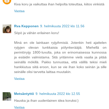
Kiva koru ja vaikuttaa ihan helpolta toteuttaa, kiitos vinkistä
Vastaa
Rva Kepponen
9. helmikuuta 2022 klo 11.56
Söpö ja vähän erilainen koru!
Minä en ole lainkaan ryijyihmisiä. Jotenkin heti ajattelen
ryijyjen olevan tunkkaisia pölynkerääjiä. Miehellä on
perintöryijy 1800-luvulta, joka on erinomaisessa kunnossa
ja esiäidin valmistama. Sitä yritämme vielä vaalia ja pitää
seinällä mökillä. Pakko tunnustaa, että välillä tekisi mieli
hankkiutua siitä eroon, kun se vie ihan koko seinän ja sille
seinälle olisi tarvetta laittaa muutakin.
Vastaa
Metsäntyttö
9. helmikuuta 2022 klo 12.55
Hauska ja ihan uudenlainen idea koruksi:)
Vastaa