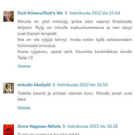
Outi Krimou/Outi's life
9. helmikuuta 2022 klo 15.54
Minulla on yksi miniryijy, jonka olen saanut Kristiinalta
lahjaksi. Ryijy on minulla makuuhuoneessa ja sen sävyt
ovat ihanan lempeät.
Itse en ole ryijyjä tehnyt, mutta voisin kyllä sellaisestakin
hommasta innostua.
Ihana ryijykoru, upeat värit. Kaunista keskiviikkoa sinulle
Tarja <3
Vastaa
enkulin käsityöt
9. helmikuuta 2022 klo 16.59
Todella kaunis ja pirteän värinen koru. Minulle aivan uusi
idea
Vastaa
Anne Hagman-Niilola
9. helmikuuta 2022 klo 18.26
Tuota on varmaan hauska tehdä.