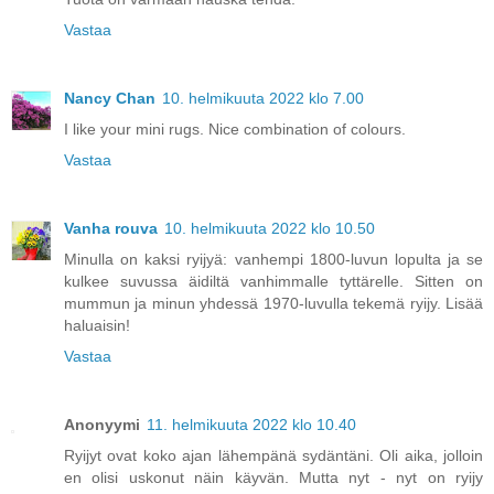
Vastaa
Nancy Chan
10. helmikuuta 2022 klo 7.00
I like your mini rugs. Nice combination of colours.
Vastaa
Vanha rouva
10. helmikuuta 2022 klo 10.50
Minulla on kaksi ryijyä: vanhempi 1800-luvun lopulta ja se
kulkee suvussa äidiltä vanhimmalle tyttärelle. Sitten on
mummun ja minun yhdessä 1970-luvulla tekemä ryijy. Lisää
haluaisin!
Vastaa
Anonyymi
11. helmikuuta 2022 klo 10.40
Ryijyt ovat koko ajan lähempänä sydäntäni. Oli aika, jolloin
en olisi uskonut näin käyvän. Mutta nyt - nyt on ryijy