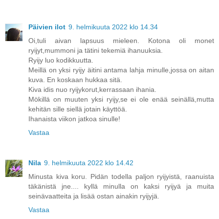
Päivien ilot
9. helmikuuta 2022 klo 14.34
Oi,tuli aivan lapsuus mieleen. Kotona oli monet
ryijyt,mummoni ja tätini tekemiä ihanuuksia.
Ryijy luo kodikkuutta.
Meillä on yksi ryijy äitini antama lahja minulle,jossa on aitan
kuva. En koskaan hukkaa sitä.
Kiva idis nuo ryijykorut,kerrassaan ihania.
Mökillä on muuten yksi ryijy,se ei ole enää seinällä,mutta
kehitän sille siellä jotain käyttöä.
Ihanaista viikon jatkoa sinulle!
Vastaa
Nila
9. helmikuuta 2022 klo 14.42
Minusta kiva koru. Pidän todella paljon ryijyistä, raanuista
täkänistä jne.... kyllä minulla on kaksi ryijyä ja muita
seinävaatteita ja lisää ostan ainakin ryijyjä.
Vastaa