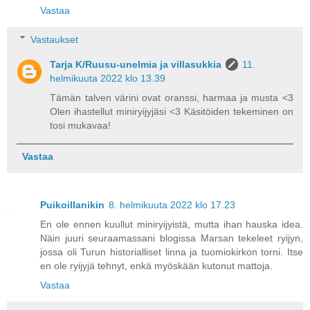
Vastaa
Vastaukset
Tarja K/Ruusu-unelmia ja villasukkia
11.
helmikuuta 2022 klo 13.39
Tämän talven värini ovat oranssi, harmaa ja musta <3
Olen ihastellut miniryijyjäsi <3 Käsitöiden tekeminen on
tosi mukavaa!
Vastaa
Puikoillanikin
8. helmikuuta 2022 klo 17.23
En ole ennen kuullut miniryijyistä, mutta ihan hauska idea.
Näin juuri seuraamassani blogissa Marsan tekeleet ryijyn,
jossa oli Turun historialliset linna ja tuomiokirkon torni. Itse
en ole ryijyjä tehnyt, enkä myöskään kutonut mattoja.
Vastaa