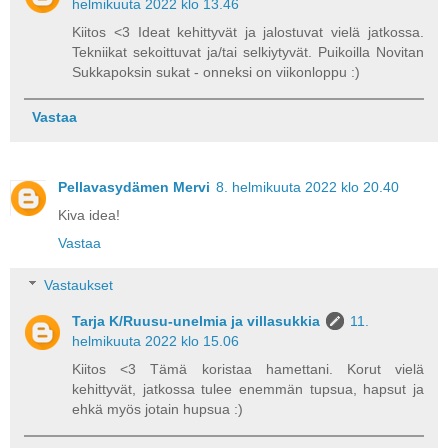
helmikuuta 2022 klo 13.46
Kiitos <3 Ideat kehittyvät ja jalostuvat vielä jatkossa.
Tekniikat sekoittuvat ja/tai selkiytyvät. Puikoilla Novitan
Sukkapoksin sukat - onneksi on viikonloppu :)
Vastaa
Pellavasydämen Mervi
8. helmikuuta 2022 klo 20.40
Kiva idea!
Vastaa
Vastaukset
Tarja K/Ruusu-unelmia ja villasukkia
11.
helmikuuta 2022 klo 15.06
Kiitos <3 Tämä koristaa hamettani. Korut vielä
kehittyvät, jatkossa tulee enemmän tupsua, hapsut ja
ehkä myös jotain hupsua :)