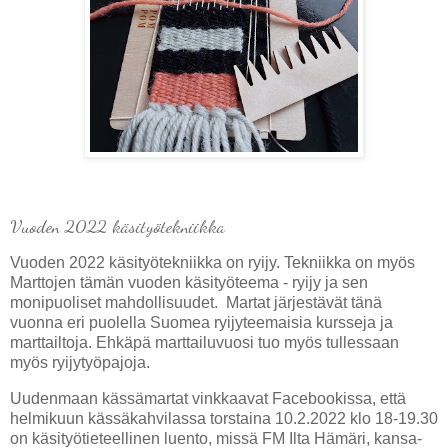
Vuoden 2022 käsityötekniikka
Vuoden 2022 käsityötekniikka on ryijy. Tekniikka on myös
Marttojen tämän vuoden käsityöteema - ryijy ja sen
monipuoliset mahdollisuudet. Martat järjestävät tänä
vuonna eri puolella Suomea ryijyteemaisia kursseja ja
marttailtoja. Ehkäpä marttailuvuosi tuo myös tullessaan
myös ryijytyöpajoja.
Uudenmaan kässämartat vinkkaavat Facebookissa, että
helmikuun kässäkahvilassa torstaina 10.2.2022 klo 18-19.30
on käsityötieteellinen luento, missä FM Ilta Hämäri, kansa-