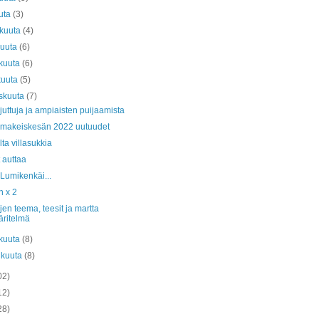
uta
(3)
äkuuta
(4)
kuuta
(6)
kuuta
(6)
kuuta
(5)
skuuta
(7)
juttuja ja ampiaisten puijaamista
 makeiskesän 2022 uutuudet
lta villasukkia
 auttaa
_Lumikenkäi...
n x 2
jen teema, teesit ja martta
ritelmä
kuuta
(8)
ikuuta
(8)
02)
12)
28)