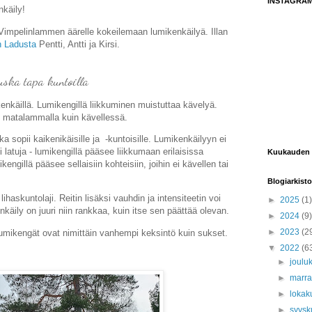
INSTAGRA
nkäily!
V
impelinlammen äärelle kokeilemaan lumikenkäilyä. Illan
n Ladusta
Pentti, Antti ja Kirsi.
uska tapa kuntoilla
nkäillä. Lumikengillä liikkuminen muistuttaa kävelyä.
an matalammalla kuin kävellessä.
a sopii kaikenikäisille ja -kuntoisille. Lumikenkäilyyn ei
 ei latuja - lumikengillä pääsee liikkumaan erilaisissa
Kuukauden 
engillä pääsee sellaisiin kohteisiin, joihin ei kävellen tai
Blogiarkisto
haskuntolaji. Reitin lisäksi vauhdin ja intensiteetin voi
►
2025
(1)
nkäily on juuri niin rankkaa, kuin itse sen päättää olevan.
►
2024
(9)
►
2023
(2
mikengät ovat nimittäin vanhempi keksintö kuin sukset.
▼
2022
(6
►
joulu
►
marr
►
lokak
►
syys