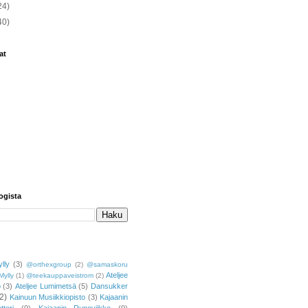
24)
40)
at
ogista
lly
(3)
@orthexgroup
(2)
@samaskoru
Ateljee
Mylly
(1)
@teekauppaveistrom
(2)
o
(3)
Ateljee Lumimetsä
(5)
Dansukker
2)
Kainuun Musiikkiopisto
(3)
Kajaanin