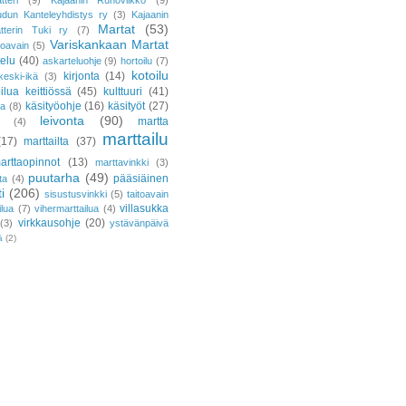
tteri
(9)
Kajaanin Runoviikko
(9)
udun Kanteleyhdistys ry
(3)
Kajaanin
Martat
(53)
atterin Tuki ry
(7)
Variskankaan Martat
toavain
(5)
telu
(40)
askarteluohje
(9)
hortoilu
(7)
kotoilu
kirjonta
(14)
keski-ikä
(3)
ilua keittiössä
(45)
kulttuuri
(41)
käsityöohje
(16)
käsityöt
(27)
ja
(8)
leivonta
(90)
martta
(4)
marttailu
(17)
marttailta
(37)
arttaopinnot
(13)
marttavinkki
(3)
puutarha
(49)
pääsiäinen
ta
(4)
i
(206)
sisustusvinkki
(5)
taitoavain
villasukka
ilua
(7)
vihermarttailua
(4)
virkkausohje
(20)
(3)
ystävänpäivä
ä
(2)