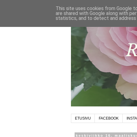
This site uses cookies from Google to 
are shared with Google along with per
statistics, and to detect and address
ETUSIVU
FACEBOOK
INST
keskiviikko 16. maalisku