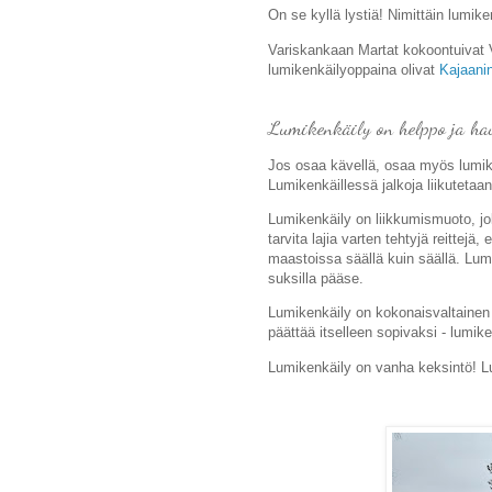
On se kyllä lystiä! Nimittäin lumike
Variskankaan Martat kokoontuivat 
lumikenkäilyoppaina olivat
Kajaani
Lumikenkäily on helppo ja ha
Jos osaa kävellä, osaa myös lumike
Lumikenkäillessä jalkoja liikuteta
Lumikenkäily on liikkumismuoto, jok
tarvita lajia varten tehtyjä reittejä,
maastoissa säällä kuin säällä. Lumik
suksilla pääse.
Lumikenkäily on kokonaisvaltainen li
päättää itselleen sopivaksi - lumike
Lumikenkäily on vanha keksintö!
Lu