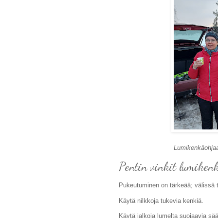
Lumikenkäohjaaj
Pentin vinkit lumiken
Pukeutuminen on tärkeää; välissä t
Käytä nilkkoja tukevia kenkiä.
Käytä jalkoja lumelta suojaavia sää