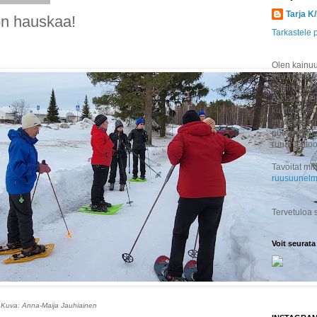
Tarja K
on hauskaa!
Tarkastele p
Olen kainuul
marttailee j
Ensimmäisen
6.1.2017. B
kulttuuririen
matkakertom
puutarhapuu
ruuanlaitto
Tavoitat min
ruusuunelm
Tervetuloa
Voit seurata
Kuva: Anna-Maija Jauhiainen