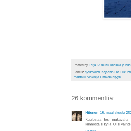
Posted by
Tarja K/Ruusu-unelmia ja vill
Labels:
hyvinvointi
,
Kajaanin Latu
,
liikunt
marttailu
,
vinkkejä lumikenkäilyyn
26 kommenttia:
Hitunen
16. maaliskuuta 20
Kuulostaa tosi mukavalta ta
kiinnostaisi kyllä. Olisi vaih