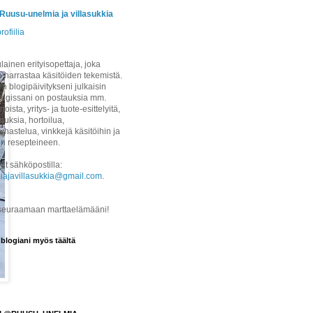
/Ruusu-unelmia ja villasukkia
rofiilia
ainen erityisopettaja, joka
a harrastaa käsitöiden tekemistä.
 blogipäivitykseni julkaisin
logissani on postauksia mm.
noista, yritys- ja tuote-esittelyitä,
uksia, hortoilua,
hastelua, vinkkejä käsitöihin ja
on resepteineen.
ut sähköpostilla:
iajavillasukkia@gmail.com
.
 seuraamaan marttaelämääni!
 blogiani myös täältä