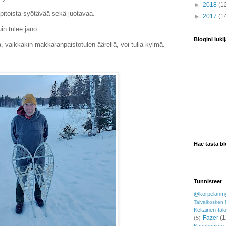
►
2018
(1
pitoista syötävää sekä juotavaa.
►
2017
(1
in tulee jano.
Blogini lukij
 vaikkakin makkaranpaistotulen äärellä, voi tulla kylmä.
Hae tästä bl
Tunnisteet
@korpelanmy
Taivalkosken 
Keltainen tal
Fazer
(1
(5)