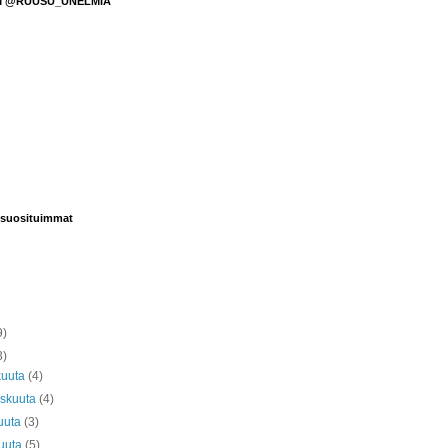
M @RUUSU_UNELMIA
suosituimmat
9)
3)
kuuta
(4)
askuuta
(4)
uuta
(3)
kuuta
(5)