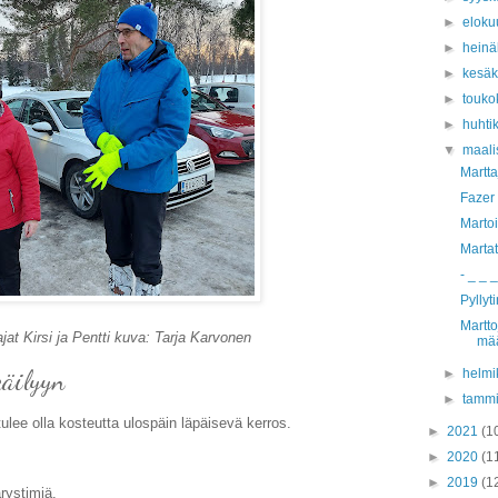
►
eloku
►
hein
►
kesä
►
touko
►
huhti
▼
maali
Martta
Fazer
Martoi
Martat
- _ _ 
Pyllyti
Martto
at Kirsi ja Pentti kuva: Tarja Karvonen
mää
käilyyn
►
helmi
►
tamm
ulee olla kosteutta ulospäin läpäisevä kerros.
►
2021
(1
►
2020
(1
►
2019
(1
rystimiä.