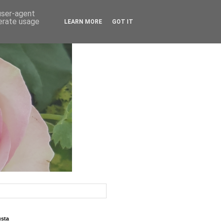
 user-agent
nerate usage
LEARN MORE
GOT IT
usta