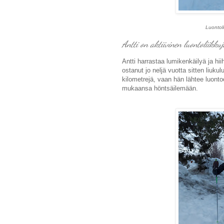
Luontoli
Antti on aktiivinen luontoliikku
Antti harrastaa lumikenkäilyä ja hii
ostanut jo neljä vuotta sitten liuku
kilometrejä, vaan hän lähtee luonto
mukaansa höntsäilemään.