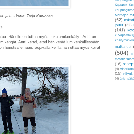
Kaupungintea
Kajaanin Se
kaupunginte
Marttojen tai
kuva: Tarja Karvonen
ikkuja Antti
(62)
askar
ja
joulu
(32)
(141)
koto
kuvapäiväkir
htoa. Hänelle on tuttua myös liukulumikenkäily - Antti on
käsityövinkki
lumikengät. Antti kertoi, ettei hän kerää lumikenkäillessään
matkailee
on hönstsäilemään. Sopivalla kelillä hän ottaa myös koirat
(504)
m
motoristimart
resept
(16)
(4)
viherkoto
(15)
villiyrtit
(4)
äitienpäiv