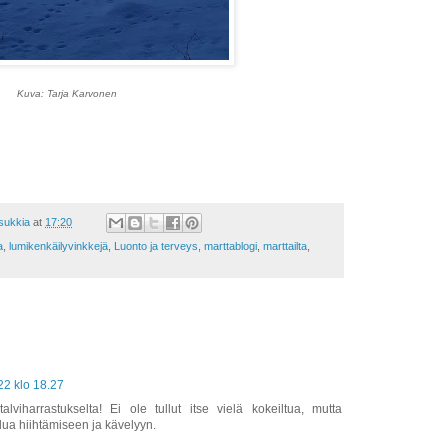
Kuva: Tarja Karvonen
asukkia
at
17:20
a
,
lumikenkäilyvinkkejä
,
Luonto ja terveys
,
marttablogi
,
marttailta
,
22 klo 18.27
lviharrastukselta! Ei ole tullut itse vielä kokeiltua, mutta
telua hiihtämiseen ja kävelyyn.