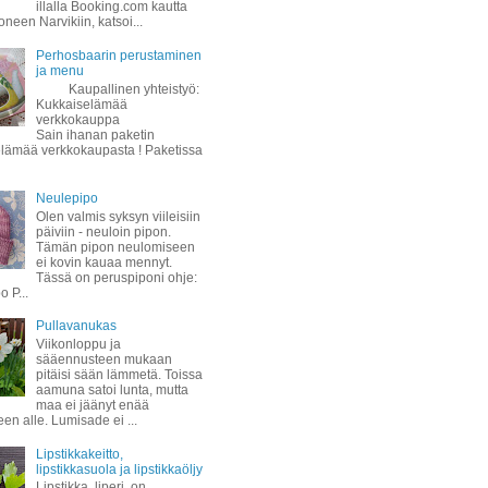
illalla Booking.com kautta
oneen Narvikiin, katsoi...
Perhosbaarin perustaminen
ja menu
Kaupallinen yhteistyö:
Kukkaiselämää
verkkokauppa
Sain ihanan paketin
lämää verkkokaupasta ! Paketissa
Neulepipo
Olen valmis syksyn viileisiin
päiviin - neuloin pipon.
Tämän pipon neulomiseen
ei kovin kauaa mennyt.
Tässä on peruspiponi ohje:
 P...
Pullavanukas
Viikonloppu ja
sääennusteen mukaan
pitäisi sään lämmetä. Toissa
aamuna satoi lunta, mutta
maa ei jäänyt enää
een alle. Lumisade ei ...
Lipstikkakeitto,
lipstikkasuola ja lipstikkaöljy
Lipstikka, liperi, on