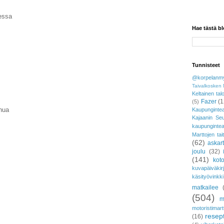
eessa
Hae tästä bl
Tunnisteet
@korpelanmy
Taivalkosken 
Keltainen tal
Fazer
(1
(5)
hua
Kaupungintea
Kajaanin Se
kaupunginte
Marttojen tai
(62)
askar
joulu
(32)
(141)
koto
kuvapäiväkir
käsityövinkki
matkailee
(504)
m
motoristimart
resept
(16)