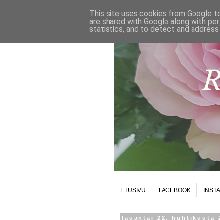
This site uses cookies from Google to 
are shared with Google along with per
statistics, and to detect and address
ETUSIVU
FACEBOOK
INST
lauantai 22. huhtikuuta 