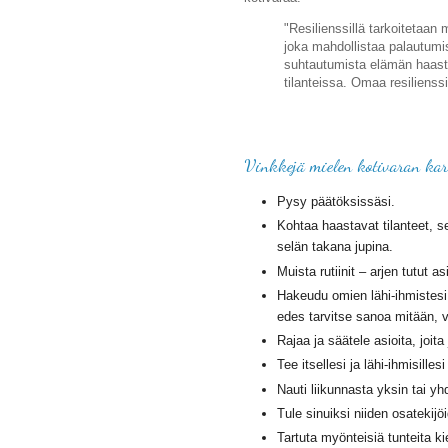
"Resilienssillä tarkoitetaan
joka mahdollistaa palautumi
suhtautumista elämän haastei
tilanteissa. Omaa resilienss
Vinkkejä mielen kotivaran kar
Pysy päätöksissäsi.
Kohtaa haastavat tilanteet,
selän takana jupina.
Muista rutiinit – arjen tutut 
Hakeudu omien lähi-ihmistes
edes tarvitse sanoa mitään, v
Rajaa ja säätele asioita, joit
Tee itsellesi ja lähi-ihmisille
Nauti liikunnasta yksin tai y
Tule sinuiksi niiden osatekijö
Tartuta myönteisiä tunteita kie