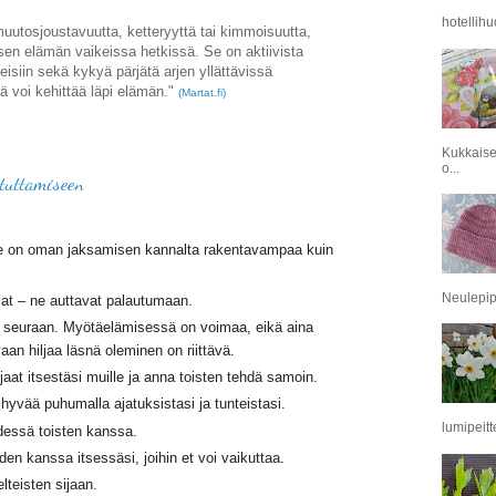
hotellihu
 muutosjoustavuutta, ketteryyttä tai kimmoisuutta,
sen elämän vaikeissa hetkissä. Se on aktiivista
siin sekä kykyä pärjätä arjen yllättävissä
iä voi kehittää läpi elämän."
(Martat.fi)
Kukkaise
o...
tuttamiseen
 se on oman jaksamisen kannalta rakentavampaa kuin
Neulepipo
asiat – ne auttavat palautumaan.
i seuraan. Myötäelämisessä on voimaa, eikä aina
aan hiljaa läsnä oleminen on riittävä.
a jaat itsestäsi muille ja anna toisten tehdä samoin.
si hyvää puhumalla ajatuksistasi ja tunteistasi.
lumipeitt
hdessä toisten kanssa.
iden kanssa itsessäsi, joihin et voi vaikuttaa.
lteisten sijaan.