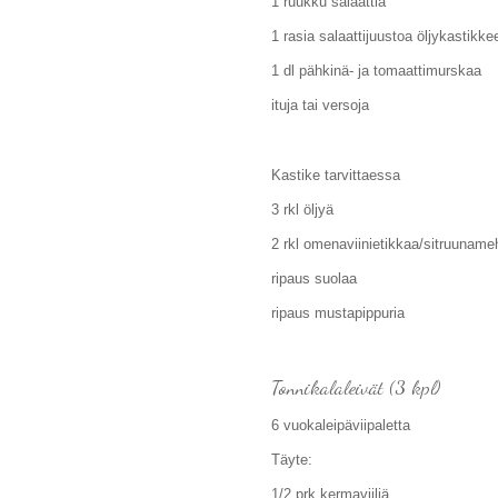
1 ruukku salaattia
1 rasia salaattijuustoa öljykastikk
1 dl pähkinä- ja tomaattimurskaa
ituja tai versoja
Kastike tarvittaessa
3 rkl öljyä
2 rkl omenaviinietikkaa/sitruuname
ripaus suolaa
ripaus mustapippuria
Tonnikalaleivät (3 kpl)
6 vuokaleipäviipaletta
Täyte:
1/2 prk kermaviiliä