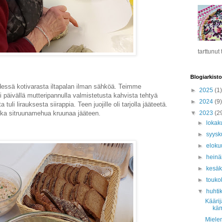
tarttunut
Blogiarkisto
dessä kotivarasta iltapalan ilman sähköä. Teimme
►
2025
(1)
oli päivällä mutteripannulla valmistetusta kahvista tehtyä
►
2024
(9)
li lirauksesta siirappia. Teen juojille oli tarjolla jääteetä.
▼
2023
(2
kka sitruunamehua kruunaa jääteen.
►
lokak
►
syys
►
eloku
►
hein
►
kesä
►
touko
▼
huhti
Käärij
kä
Mielen