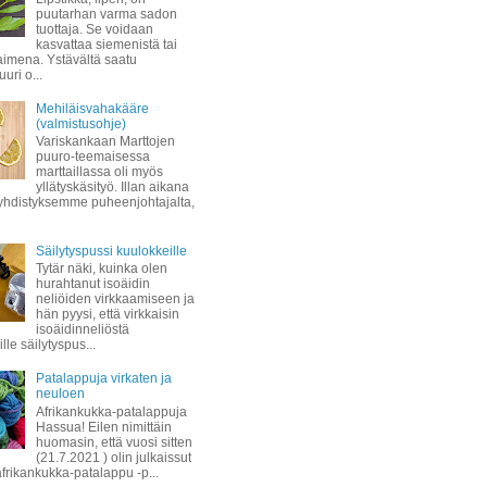
puutarhan varma sadon
tuottaja. Se voidaan
kasvattaa siemenistä tai
taimena. Ystävältä saatu
uuri o...
Mehiläisvahakääre
(valmistusohje)
Variskankaan Marttojen
puuro-teemaisessa
marttaillassa oli myös
yllätyskäsityö. Illan aikana
hdistyksemme puheenjohtajalta,
Säilytyspussi kuulokkeille
Tytär näki, kuinka olen
hurahtanut isoäidin
neliöiden virkkaamiseen ja
hän pyysi, että virkkaisin
isoäidinneliöstä
lle säilytyspus...
Patalappuja virkaten ja
neuloen
Afrikankukka-patalappuja
Hassua! Eilen nimittäin
huomasin, että vuosi sitten
(21.7.2021 ) olin julkaissut
afrikankukka-patalappu -p...