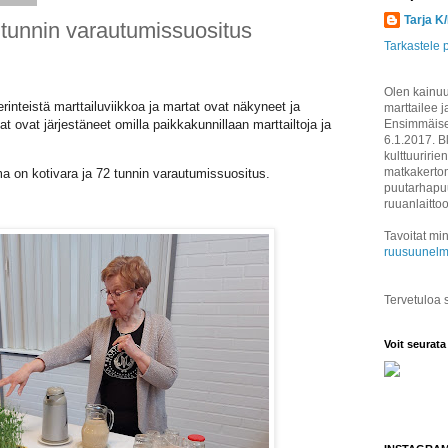
Tarja K
 tunnin varautumissuositus
Tarkastele p
Olen kainuul
perinteistä marttailuviikkoa ja martat ovat näkyneet ja
marttailee j
t ovat järjestäneet omilla paikkakunnillaan marttailtoja ja
Ensimmäisen
6.1.2017. B
kulttuuririen
matkakertom
 on kotivara ja 72 tunnin varautumissuositus.
puutarhapuu
ruuanlaitto
Tavoitat min
ruusuunelm
Tervetuloa
Voit seurata