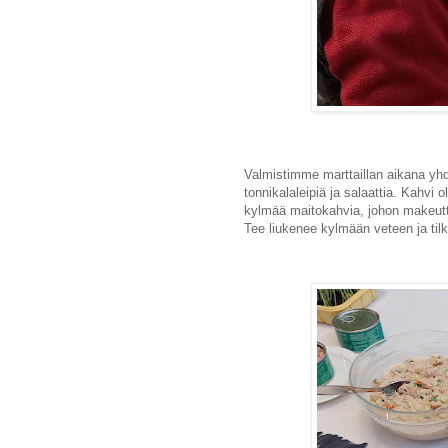
Valmistimme marttaillan aikana yh
tonnikalaleipiä ja salaattia. Kahvi 
kylmää maitokahvia, johon makeutta tu
Tee liukenee kylmään veteen ja til