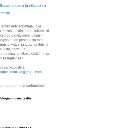
/Ruusu-unelmia ja villasukkia
rofiilia
ainen erityisopettaja, joka
a harrastaa käsitöiden tekemistä.
 blogipäivitykseni julkaisin
logissani on postauksia mm.
noista, yritys- ja tuote-esittelyitä,
uksia, hortoilua,
hastelua, vinkkejä käsitöihin ja
on resepteineen.
ut sähköpostilla:
iajavillasukkia@gmail.com
.
 seuraamaan marttaelämääni!
 blogiani myös täältä