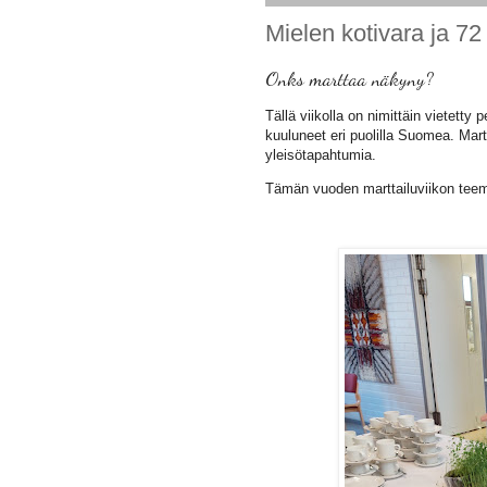
Mielen kotivara ja 72
Onks marttaa näkyny?
Tällä viikolla on nimittäin vietetty 
kuuluneet eri puolilla Suomea. Marta
yleisötapahtumia.
Tämän vuoden marttailuviikon teema