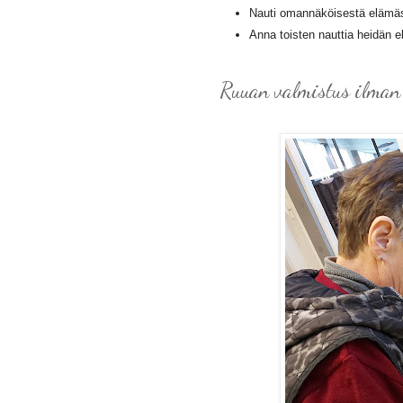
Nauti omannäköisestä elämäs
Anna toisten nauttia heidän 
Ruuan valmistus ilman