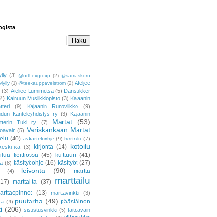
ogista
lly
(3)
@orthexgroup
(2)
@samaskoru
Ateljee
Mylly
(1)
@teekauppaveistrom
(2)
o
(3)
Ateljee Lumimetsä
(5)
Dansukker
2)
Kainuun Musiikkiopisto
(3)
Kajaanin
tteri
(9)
Kajaanin Runoviikko
(9)
udun Kanteleyhdistys ry
(3)
Kajaanin
Martat
(53)
atterin Tuki ry
(7)
Variskankaan Martat
toavain
(5)
telu
(40)
askarteluohje
(9)
hortoilu
(7)
kotoilu
kirjonta
(14)
keski-ikä
(3)
ilua keittiössä
(45)
kulttuuri
(41)
käsityöohje
(16)
käsityöt
(27)
ja
(8)
leivonta
(90)
martta
(4)
marttailu
(17)
marttailta
(37)
arttaopinnot
(13)
marttavinkki
(3)
puutarha
(49)
pääsiäinen
ta
(4)
i
(206)
sisustusvinkki
(5)
taitoavain