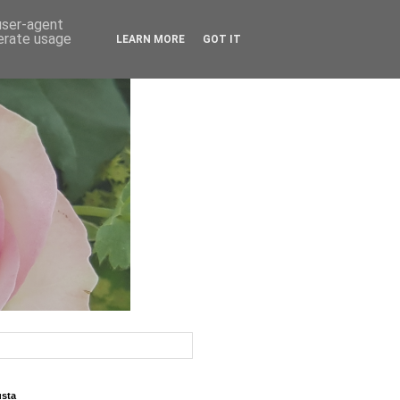
 user-agent
nerate usage
LEARN MORE
GOT IT
usta