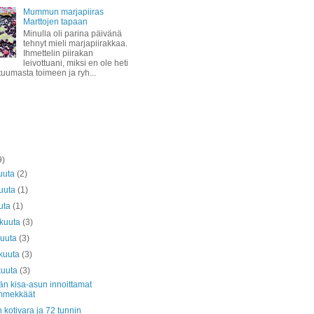
Mummun marjapiiras
Marttojen tapaan
Minulla oli parina päivänä
tehnyt mieli marjapiirakkaa.
Ihmettelin piirakan
leivottuani, miksi en ole heti
 tuumasta toimeen ja ryh...
9)
uuta
(2)
kuuta
(1)
uta
(1)
äkuuta
(3)
kuuta
(3)
kuuta
(3)
kuuta
(3)
än kisa-asun innoittamat
mmekkäät
 kotivara ja 72 tunnin