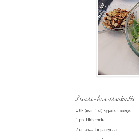
Linssi-kasvissalaatti
1 tlk (noin 4 dl) kypsiä linssejä
1 prk kikherneitä
2 omenaa tai päärynää