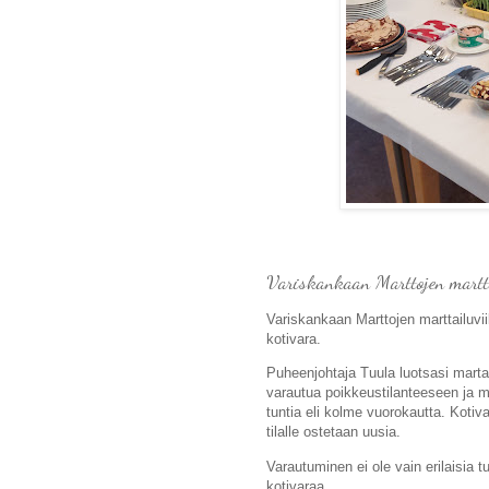
Variskankaan Marttojen martt
Variskankaan Marttojen marttailuvii
kotivara
.
Puheenjohtaja Tuula luotsasi marta
varautua poikkeustilanteeseen ja m
tuntia eli kolme vuorokautta. Kotiv
tilalle ostetaan uusia.
Varautuminen ei ole vain erilaisia t
kotivaraa.