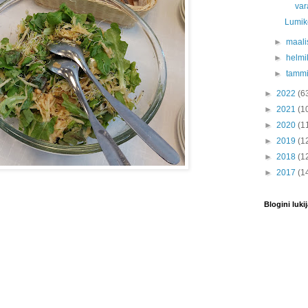
var
Lumike
►
maali
►
helmi
►
tamm
►
2022
(6
►
2021
(1
►
2020
(1
►
2019
(1
►
2018
(1
►
2017
(1
Blogini lukij