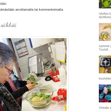
täsi.
elämästään arvottamatta tai kommentoimatta.
istuttaa 
lipstikanj
 sähköä
saimme y
Tuulalt...
kuulokkei
Virkattu 