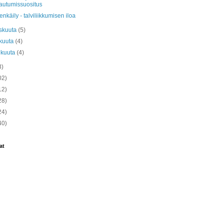
autumissuositus
nkäily - talviliikkumisen iloa
skuuta
(5)
kuuta
(4)
ikuuta
(4)
3)
02)
12)
28)
24)
40)
at