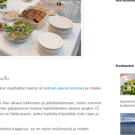
INSTAGRA
Kuukauden 
ailta
kon marttaillan teema oli
kolmen päivän kotivara
ja mielen
kypsennet
t illan aikana tutkimaan ja pohdiskelemaan, miten voimme
keittoihin
iten pärjäisimme kotona häiriötilanteen aikana ainakin 72
ara on hätävarasto, jonka tuotteita käytetään koko ajan ja
uotteita kaapissa, se on myös resilienssiä ja mielen