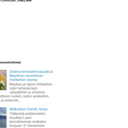
M @RUUSU_UNELMIA
suosituimmat
Omena-lehtisellerisalaatti ja
Maailman suurimman
marttaillan oppeja
Maukas ja rapea lehtiselleri
sopii sellaisenaan
salaatteihin ja erilaisiin
täviin ruokiin, kuten wokkeihin,
 ja pataruok...
Matkailijan Narvik, Norja
Ylläksellä päätimmekin
muuttaa Lapin
kierroksemme matkaksi
Norjaan :D Varasimme