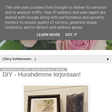
This site uses cookies from Google to deliver its services
and to analyze traffic. Your IP address and user-agent are
shared with Google along with performance and security
metrics to ensure quality of service, generate usage
statistics, and to detect and address abuse.
LEARN MORE
GOT IT
▼
maanantai 26. helmikuuta 2018
DIY - Hurahdimme kirjontaan!