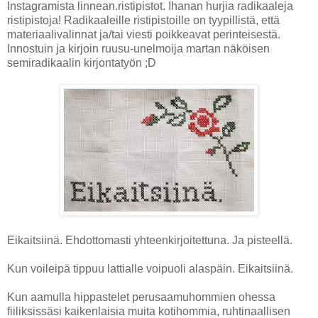
Instagramista linnean.ristipistot. Ihanan hurjia radikaaleja
ristipistoja! Radikaaleille ristipistoille on tyypillistä, että
materiaalivalinnat ja/tai viesti poikkeavat perinteisestä.
Innostuin ja kirjoin ruusu-unelmoija martan näköisen
semiradikaalin kirjontatyön ;D
Eikaitsiinä. Ehdottomasti yhteenkirjoitettuna. Ja pisteellä.
Kun voileipä tippuu lattialle voipuoli alaspäin. Eikaitsiinä.
Kun aamulla hippastelet perusaamuhommien ohessa
fiiliksissäsi kaikenlaisia muita kotihommia, ruhtinaallisen