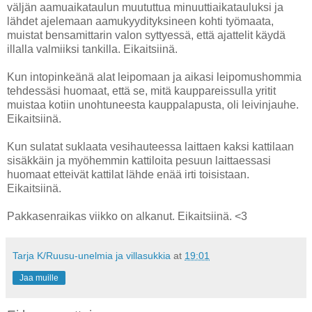
väljän aamuaikataulun muututtua minuuttiaikatauluksi ja
lähdet ajelemaan aamukyydityksineen kohti työmaata,
muistat bensamittarin valon syttyessä, että ajattelit käydä
illalla valmiiksi tankilla. Eikaitsiinä.
Kun intopinkeänä alat leipomaan ja aikasi leipomushommia
tehdessäsi huomaat, että se, mitä kauppareissulla yritit
muistaa kotiin unohtuneesta kauppalapusta, oli leivinjauhe.
Eikaitsiinä.
Kun sulatat suklaata vesihauteessa laittaen kaksi kattilaan
sisäkkäin ja myöhemmin kattiloita pesuun laittaessasi
huomaat etteivät kattilat lähde enää irti toisistaan.
Eikaitsiinä.
Pakkasenraikas viikko on alkanut. Eikaitsiinä. <3
Tarja K/Ruusu-unelmia ja villasukkia
at
19:01
Jaa muille