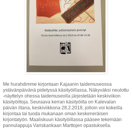
Me hurahdimme kirjontaan Kajaanin taidemuseossa
ystävänpäivänä pidetyssä käsityöillassa. Näkyväksi neulottu
-näyttelyn ohessa taidemuseolla järjestetään keskiviikon
käsityöiltoja. Seuraava kerran käsityöilta on Kalevalan
päivän iltana, keskiviikkona 28.2.2018, jolloin voi kokeilla
kirjontaa tai tuoda mukanaan oman keskeneräisen
kirjontatyön. Maaliskuun käsityöillassa pääsee tekemään
pannulappuja Variskankaan Marttojen opastuksella.