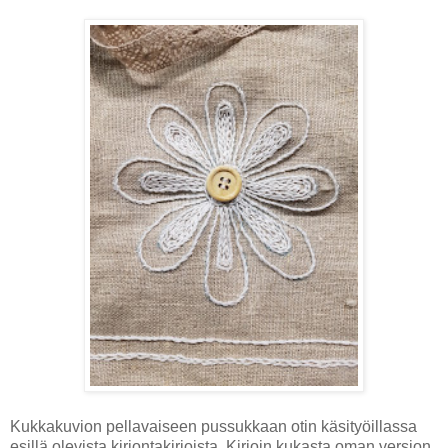
Kukkakuvion pellavaiseen pussukkaan otin käsityöillassa
esillä olevista kirjontakirjoista. Kirjoin kukasta oman version