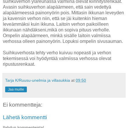
suihkuverhon yläreunassa valmiina olevat kiinnitysrenkaat.
Avasin suihkuverhon alapäärmeen, että sain vedettyä
alapäärmeessä painonyörin pois. Mittasin ikkunan leveyden
ja kavensin verhon niin, että se jäi kuitenkin hieman
leveämmäksi kuin ikkuna. Laitoin verhon paikoilleen
ikkunaan nähdäkseni,mikä on sopiva pituus verholle.
Ompelin alapäärmeen, minkä sisälle laitoin valmiissa
verhossa olleen painonyörin. Lopuksi ompelin sivusauman.
Suihkuverhosta tehty verho kuivuu nopeasti ja verhon
tekemisessä voi hyödyntää valmiissa verhossa olevat
ripustusrenkaat.
Tarja K/Ruusu-unelmia ja villasukkia
at
09:50
Jaa muille
Ei kommentteja:
Lähetä kommentti
Ilahdun kommenteista!