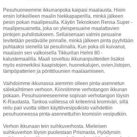
Pesuhuoneemme ikkunanpoka kaipasi maalausta. Hioin
ensin lohkeilleen maalin hiekkapaperilla, minkä jälkeen
pesin pokan maalipesulla. Käytin Teknoksen Rensa Super -
maalipesuainetta, joka on yleispesuaine maalattavien
pintojen puhdistukseen. Sellaisenaan valmis pesuaine
levitetään pestävälle pinnalle, minkä jälkeen pinta pyyhitään
puhtaaksi sienellä tai pesuliinalla. Kun poka oli kuivanut,
maalasin sen valkoisella Tikkurilan Helmi 80 -
kalustemaalilla. Maali soveltuu ikkunanpuitteiden lisäksi
myös esimerkiksi kaapistojen, huonekalujen, ovien,listojen,
lämpöpatterien ja pönttöuunien maalaamiseen.
Vaihdoimme ikkunassa aiemmin olleen pinta-asennetun
sälekaihtimen verhoon. Kiinnitimme verhotangon ikkunan
pokaan. Pesuhuoneeseemme sopivan verhotangon löysin
K-Raudasta. Tankoa valitessa oli kriteerinä kromiväri, sillä
reilu pari vuotta sitten käyttövesiputkisto vaihdettiin
pesuhuoneessa pinta-asennettuihin kromisiin vesiputkiin.
Verhon ikkunaan tein suihkuverhosta. Mieleisen
suihkuverhon löysin puolestaan Prismasta. Hyödynsin