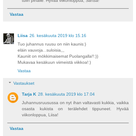
tulin pihalle. Hyvää viikonloppua, Sartsa!
Vastaa
Liisa
26. kesäkuuta 2019 klo 15.16
Tuo juhannus ruusu on niin kaunis:)
eläin vauvoja...suloisia,,,
Kauniit on mökkimaisemat Puolangalla!!:))
Mukavaa kesäkuun viimeistä viikkoa!:)
Vastaa
Vastaukset
Tarja K
28. kesäkuuta 2019 klo 17.04
Juhannusruusussa on nyt ihan valtavasti kukkia, vaikka
osasta kukista on terälehdet tippuneet. Hyvää
viikonloppua, Liisa!
Vastaa