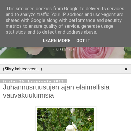
This site uses cookies from Google to deliver its services
and to analyze traffic. Your IP address and user-agent are
shared with Google along with performance and security
metrics to ensure quality of service, generate usage
statistics, and to detect and address abuse.
LEARN MORE
GOT IT
▼
tiistai 25. kesäkuuta 2019
Juhannusruusujen ajan eläimellisiä
vauvakuulumisia