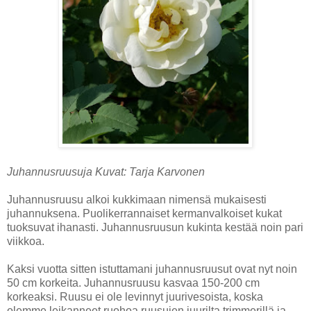
Juhannusruusuja Kuvat: Tarja Karvonen
Juhannusruusu alkoi kukkimaan nimensä mukaisesti
juhannuksena. Puolikerrannaiset kermanvalkoiset kukat
tuoksuvat ihanasti. Juhannusruusun kukinta kestää noin pari
viikkoa.
Kaksi vuotta sitten istuttamani juhannusruusut ovat nyt noin
50 cm korkeita. Juhannusruusu kasvaa 150-200 cm
korkeaksi. Ruusu ei ole levinnyt juurivesoista, koska
olemme leikanneet ruohoa ruusujen juurilta trimmerillä ja