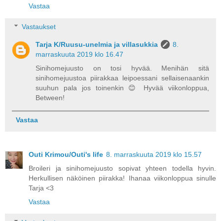
Vastaa
Vastaukset
Tarja K/Ruusu-unelmia ja villasukkia
8.
marraskuuta 2019 klo 16.47
Sinihomejuusto on tosi hyvää. Menihän sitä
sinihomejuustoa piirakkaa leipoessani sellaisenaankin
suuhun pala jos toinenkin 😊 Hyvää viikonloppua,
Between!
Vastaa
Outi Krimou/Outi's life
8. marraskuuta 2019 klo 15.57
Broileri ja sinihomejuusto sopivat yhteen todella hyvin.
Herkullisen näköinen piirakka! Ihanaa viikonloppua sinulle
Tarja <3
Vastaa