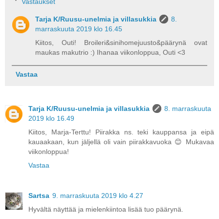
Vastaukset
Tarja K/Ruusu-unelmia ja villasukkia
8.
marraskuuta 2019 klo 16.45
Kiitos, Outi! Broileri&sinihomejuusto&päärynä ovat
maukas makutrio :) Ihanaa viikonloppua, Outi <3
Vastaa
Tarja K/Ruusu-unelmia ja villasukkia
8. marraskuuta
2019 klo 16.49
Kiitos, Marja-Terttu! Piirakka ns. teki kauppansa ja eipä
kauaakaan, kun jäljellä oli vain piirakkavuoka 😊 Mukavaa
viikonloppua!
Vastaa
Sartsa
9. marraskuuta 2019 klo 4.27
Hyvältä näyttää ja mielenkiintoa lisää tuo päärynä.