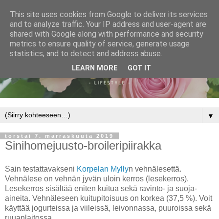
This site uses cookies from Google to deliver its services
and to analyze traffic. Your IP address and user-agent are
shared with Google along with performance and security
metrics to ensure quality of service, generate usage
statistics, and to detect and address abuse.
LEARN MORE
GOT IT
▼
torstai 7. marraskuuta 2019
Sinihomejuusto-broileripiirakka
Sain testattavakseni
Korpelan Mylly
n vehnälesettä.
Vehnälese on vehnän jyvän uloin kerros (lesekerros).
Lesekerros sisältää eniten kuitua sekä ravinto- ja suoja-
aineita. Vehnäleseen kuitupitoisuus on korkea (37,5 %). Voit
käyttää jogurteissa ja viileissä, leivonnassa, puuroissa sekä
ruuanlaitossa.