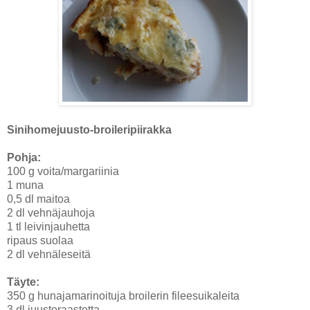
Sinihomejuusto-broileripiirakka
Pohja:
100 g voita/margariinia
1 muna
0,5 dl maitoa
2 dl vehnäjauhoja
1 tl leivinjauhetta
ripaus suolaa
2 dl vehnäleseitä
Täyte:
350 g hunajamarinoituja broilerin fileesuikaleita
3 dl juustoraastetta