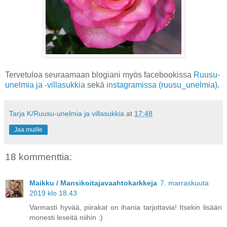
Tervetuloa seuraamaan blogiani myös facebookissa
Ruusu-
unelmia ja -villasukkia
sekä
instagramissa (ruusu_unelmia)
.
Tarja K/Ruusu-unelmia ja villasukkia
at
17:48
Jaa muille
18 kommenttia:
Maikku / Mansikoitajavaahtokarkkeja
7. marraskuuta
2019 klo 18.43
Varmasti hyvää, piirakat on ihania tarjottavia! Itsekin lisään
monesti leseitä niihin :)