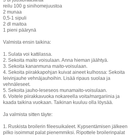
reilu 100 g sinihomejuustoa
2 munaa
0,5-1 sipuli
2 dl maitoa
1 pieni päärynä
Valmista ensin taikina:
1. Sulata voi kattilassa.
2. Sekoita maito voisulaan. Anna hieman jäähtyä.
3. Sekoita kananmuna maito-voisulaan.
4. Sekoita piirakkapohjan kuivat aineet kulhossa: Sekoita
leivinjauhe vehnäjauhoihin. Lisää ripaus suolaa ja
vehnäleseet.
5. Sekoita jauho-leseseos munamaito-voisulaan.
6. Voitele piirakkavuoka nokareella voita/margariinia ja
kaada taikina vuokaan. Taikinan kuuluu olla löysää.
Ja valmista sitten täyte:
1. Ruskista broilerin fileesuikaleet. Kypsentämisen jälkeen
pilko isoimmat palat pienemmiksi. Ripottele broilerinpalat