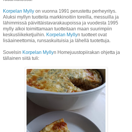
Korpelan Mylly
on vuonna 1991 perustettu perheyritys.
Aluksi myllyn tuotteita markkinoitiin toreilla, messuilla ja
lähimmissä päivittäistavarakaupoissa ja vuodesta 1995
mylly alkoi toimittamaan tuotteitaan maan suurimpiin
keskusliikeketjuihin.
Korpelan Mylly
n tuotteet ovat
lisäaineettomia, runsaskuituisia ja lähellä tuotettuja.
Sovelsin
Korpelan Mylly
n Homejuustopiirakan ohjetta ja
tällainen siitä tuli: