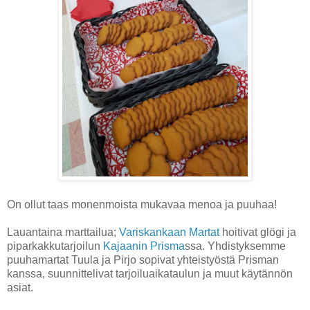
On ollut taas monenmoista mukavaa menoa ja puuhaa!
Lauantaina marttailua;
Variskankaan Martat
hoitivat glögi ja
piparkakkutarjoilun
Kajaanin Prisma
ssa. Yhdistyksemme
puuhamartat Tuula ja Pirjo sopivat yhteistyöstä Prisman
kanssa, suunnittelivat tarjoiluaikataulun ja muut käytännön
asiat.