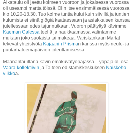
Aikataulu oli jaettu kolmeen vuoroon ja jokaisessa vuorossa
oli useampi martta töissä. Olin itse ensimmäisessä vuorossa
klo 10.20-13.30. Tuo kolme tuntia kului kuin siivillä ja tuntien
kulumista ei siinä glögiä kaataessaan ja asiakkaisen kanssa
jutellessaan edes tajunnutkaan. Vuoron päätyttyä kävimme
Kaeman Cafessa
teellä ja haukkaamassa valintamme
mukaan joko suolaista tai makeaa. Variskankaan Martat
tekevät yhteistyötä
Kajaanin Prisma
n kanssa myös neule- ja
puutarhateemapäivien toteuttamisessa.
Maanantai-iltana kävin omakuvatyöpajassa. Työpaja oli osa
Vaara-kollektiivin
ja Taiteen edistämiskeskuksen
Naiskeho-
viikko
a.