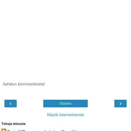
Ilahdun kommenteista!
‹
›
Etusivu
Näytä internetversio
Tietoja minusta