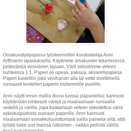
Omakuvatyöpajassa työskenneltiin kuvataiteilija Anni
Arffmanin opastuksella. Käytimme omakuvien tekemisessä
peitevärejä vesivärien tapaan. Värit sekoitimme veteen
suhteessa 1:1. Paperi oli upeaa, paksua, akvarellipaperia.
Paperi kasteltiin joko vesihanan alla tai vettä siveltimellä
runsaasti levitellen paperin molemmille puolille.
Anni näytti ensin mallia (kuva tuossa yläpuolella); kannusti
käyttämään rohkeasti värejä ja maalaamaan runsaalla
vedellä ja värillä, jopa kaatamaan veteen sekoitettua väriä
sekoituspurkista suoraan paperille. Anni kannusti
maalaamaan ennakkoluulottomasti vailla paineita siitä, että
työstä tulee just itsensä näköinen - vaikka peilistä välillä
itseä katselimmekin.