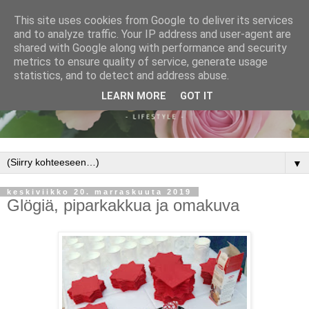
This site uses cookies from Google to deliver its services
and to analyze traffic. Your IP address and user-agent are
shared with Google along with performance and security
metrics to ensure quality of service, generate usage
statistics, and to detect and address abuse.
LEARN MORE
GOT IT
▼
keskiviikko 20. marraskuuta 2019
Glögiä, piparkakkua ja omakuva