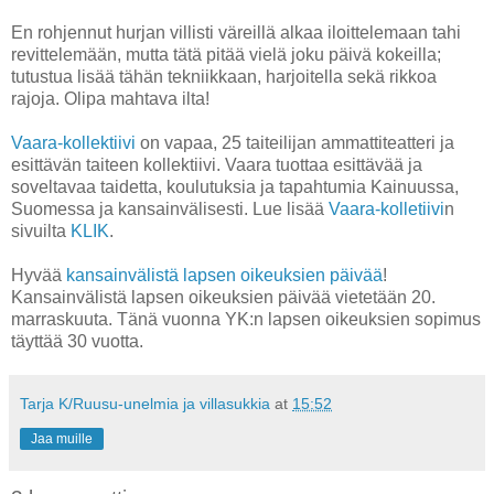
En rohjennut hurjan villisti väreillä alkaa iloittelemaan tahi
revittelemään, mutta tätä pitää vielä joku päivä kokeilla;
tutustua lisää tähän tekniikkaan, harjoitella sekä rikkoa
rajoja. Olipa mahtava ilta!
Vaara-kollektiivi
on vapaa, 25 taiteilijan ammattiteatteri ja
esittävän taiteen kollektiivi. Vaara tuottaa esittävää ja
soveltavaa taidetta, koulutuksia ja tapahtumia Kainuussa,
Suomessa ja kansainvälisesti. Lue lisää
Vaara-kolletiivi
n
sivuilta
KLIK
.
Hyvää
kansainvälistä lapsen oikeuksien päivää
!
Kansainvälistä lapsen oikeuksien päivää vietetään 20.
marraskuuta. Tänä vuonna YK:n lapsen oikeuksien sopimus
täyttää 30 vuotta.
Tarja K/Ruusu-unelmia ja villasukkia
at
15:52
Jaa muille