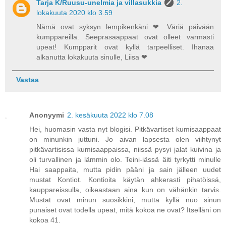
Tarja K/Ruusu-unelmia ja villasukkia
2.
lokakuuta 2020 klo 3.59
Nämä ovat syksyn lempikenkäni ❤ Väriä päivään
kumppareilla. Seeprasaappaat ovat olleet varmasti
upeat! Kumpparit ovat kyllä tarpeelliset. Ihanaa
alkanutta lokakuuta sinulle, Liisa ❤
Vastaa
Anonyymi
2. kesäkuuta 2022 klo 7.08
Hei, huomasin vasta nyt blogisi. Pitkävartiset kumisaappaat
on minunkin juttuni. Jo aivan lapsesta olen viihtynyt
pitkävartisissa kumisaappaissa, niissä pysyi jalat kuivina ja
oli turvallinen ja lämmin olo. Teini-iässä äiti tyrkytti minulle
Hai saappaita, mutta pidin pääni ja sain jälleen uudet
mustat Kontiot. Kontioita käytän ahkerasti pihatöissä,
kauppareissulla, oikeastaan aina kun on vähänkin tarvis.
Mustat ovat minun suosikkini, mutta kyllä nuo sinun
punaiset ovat todella upeat, mitä kokoa ne ovat? Itselläni on
kokoa 41.