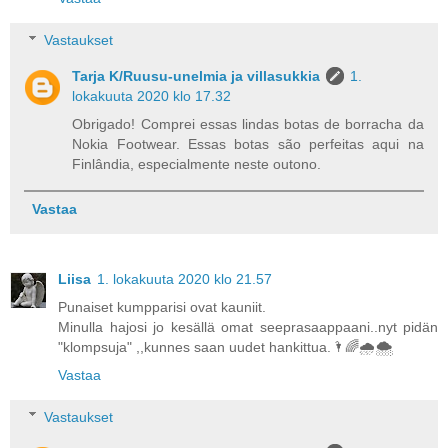
Vastaukset
Tarja K/Ruusu-unelmia ja villasukkia
1.
lokakuuta 2020 klo 17.32
Obrigado! Comprei essas lindas botas de borracha da
Nokia Footwear. Essas botas são perfeitas aqui na
Finlândia, especialmente neste outono.
Vastaa
Liisa
1. lokakuuta 2020 klo 21.57
Punaiset kumpparisi ovat kauniit.
Minulla hajosi jo kesällä omat seeprasaappaani..nyt pidän
"klompsuja" ,,kunnes saan uudet hankittua.🌂🌈🌧🌨
Vastaa
Vastaukset