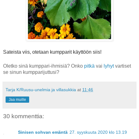
Sateista viis, otetaan kumpparit käyttöön siis!
Oletko sinä kumppari-ihmisiä? Onko
pitkä
vai
lyhyt
vartiset
se sinun kumpparijuttusi?
Tarja K/Ruusu-unelmia ja villasukkia
at
11:46
Jaa muille
30 kommenttia:
Sinisen sohvan emäntä
27. syyskuuta 2020 klo 13.19