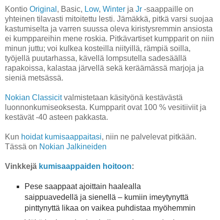
Kontio
Original
, Basic,
Low
,
Winter
ja
Jr
-saappaille on
yhteinen tilavasti mitoitettu lesti. Jämäkkä, pitkä varsi suojaa
kastumiselta ja varren suussa oleva kiristysremmin ansiosta
ei kumppareihin mene roskia.
Pitkävartiset kumpparit on niin
minun juttu; voi kulkea kosteilla niityillä, rämpiä soilla,
työjellä puutarhassa, kävellä lompsutella sadesäällä
rapakoissa, kalastaa järvellä sekä keräämässä marjoja ja
sieniä metsässä.
Nokian Classicit
valmistetaan käsityönä kestävästä
luonnonkumiseoksesta. Kumpparit ovat 100 % vesitiiviit ja
kestävät -40 asteen pakkasta.
Kun
hoidat kumisaappaitasi
, niin ne palvelevat pitkään.
Tässä on
Nokian Jalkineiden
Vinkkejä
kumisaappaiden hoitoon
:
Pese saappaat ajoittain haalealla
saippuavedellä ja sienellä –
kumiin
imeytynyttä
pinttynyttä likaa on vaikea puhdistaa myöhemmin