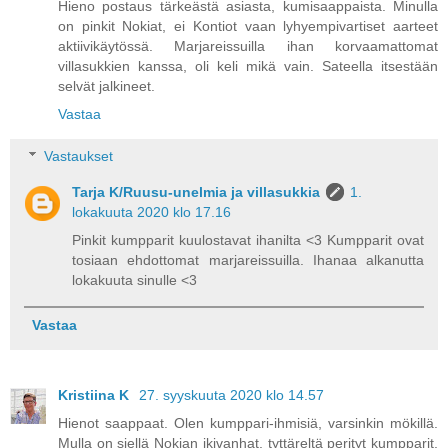
Hieno postaus tärkeästä asiasta, kumisaappaista. Minulla
on pinkit Nokiat, ei Kontiot vaan lyhyempivartiset aarteet
aktiivikäytössä. Marjareissuilla ihan korvaamattomat
villasukkien kanssa, oli keli mikä vain. Sateella itsestään
selvät jalkineet.
Vastaa
Vastaukset
Tarja K/Ruusu-unelmia ja villasukkia
1.
lokakuuta 2020 klo 17.16
Pinkit kumpparit kuulostavat ihanilta <3 Kumpparit ovat
tosiaan ehdottomat marjareissuilla. Ihanaa alkanutta
lokakuuta sinulle <3
Vastaa
Kristiina K
27. syyskuuta 2020 klo 14.57
Hienot saappaat. Olen kumppari-ihmisiä, varsinkin mökillä.
Mulla on siellä Nokian ikivanhat, tyttäreltä perityt kumpparit,