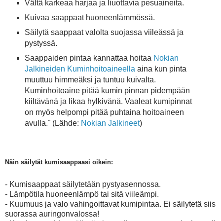
Vältä karkeaa harjaa
ja liuottavia pesuaineita.
Kuivaa saappaat huoneenlämmössä.
Säilytä saappaat
valolta suojassa viileässä ja
pystyssä.
Saappaiden pintaa kannattaa hoitaa
Nokian
Jalkineiden
Kuminhoitoaineella
aina kun pinta
muuttuu himmeäksi ja tuntuu kuivalta.
Kuminhoitoaine pitää kumin pinnan pidempään
kiiltävänä ja likaa hylkivänä. Vaaleat kumipinnat
on myös helpompi pitää puhtaina hoitoaineen
avulla.¨
(Lähde:
Nokian Jalkineet
)
Näin säilytät kumisaappaasi oikein:
- Kumisaappaat säilytetään pystyasennossa.
- Lämpötila huoneenlämpö tai sitä viileämpi.
- Kuumuus ja valo vahingoittavat kumipintaa. Ei säilytetä siis
suorassa auringonvalossa!