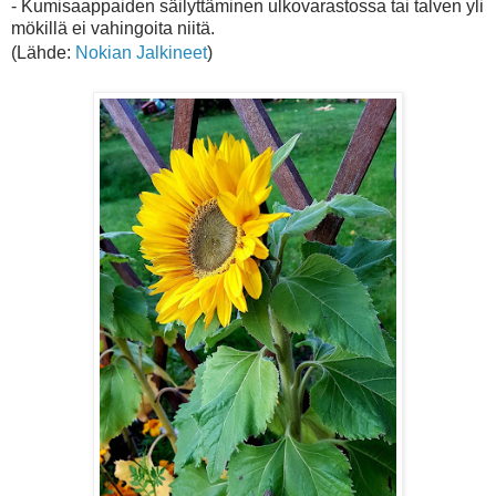
- Kumisaappaiden säilyttäminen ulkovarastossa tai talven yli
mökillä ei vahingoita niitä.
(Lähde:
Nokian Jalkineet
)