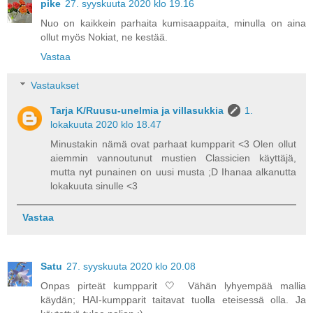
pike
27. syyskuuta 2020 klo 19.16
Nuo on kaikkein parhaita kumisaappaita, minulla on aina
ollut myös Nokiat, ne kestää.
Vastaa
Vastaukset
Tarja K/Ruusu-unelmia ja villasukkia
1.
lokakuuta 2020 klo 18.47
Minustakin nämä ovat parhaat kumpparit <3 Olen ollut
aiemmin vannoutunut mustien Classicien käyttäjä,
mutta nyt punainen on uusi musta ;D Ihanaa alkanutta
lokakuuta sinulle <3
Vastaa
Satu
27. syyskuuta 2020 klo 20.08
Onpas pirteät kumpparit 🤍 Vähän lyhyempää mallia
käydän; HAI-kumpparit taitavat tuolla eteisessä olla. Ja