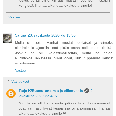
joskus punainen onkin uusi musta myös isommissakin
kengissä. Ihanaa alkanutta lokakuuta sinulle!
Vastaa
Sartsa
28. syyskuuta 2020 klo 13.38
Mulla on pojan vanhat mustat tuollaiset ja viimeksi
sienireisulla ajattelin, että pitäis ostaa sellaset puolpitkät.
Joskus on ollu kalossimallisetkin, mutta ne hajos.
Nurmikkoa leikatessa olivat oivat, kun tuppaavat kengät
vihertymään.
Vastaa
Vastaukset
Tarja K/Ruusu-unelmia ja villasukkia
2.
lokakuuta 2020 klo 4.07
Minulla on ollut aina näitä pitkävartisia. Kalossimaiset
ovat varmasti hyvät kesäisissä pihahommissa. Ihanaa
alkanutta lokakuuta sinulle ❤