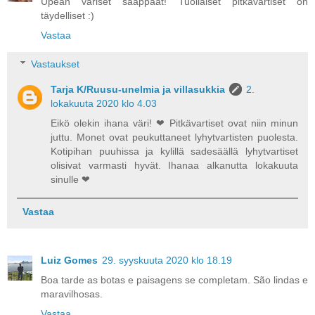
Upean väriset saappaat! Tuollaiset pitkävartiset on
täydelliset :)
Vastaa
Vastaukset
Tarja K/Ruusu-unelmia ja villasukkia
2.
lokakuuta 2020 klo 4.03
Eikö olekin ihana väri! ❤ Pitkävartiset ovat niin minun
juttu. Monet ovat peukuttaneet lyhytvartisten puolesta.
Kotipihan puuhissa ja kylillä sadesäällä lyhytvartiset
olisivat varmasti hyvät. Ihanaa alkanutta lokakuuta
sinulle ❤
Vastaa
Luiz Gomes
29. syyskuuta 2020 klo 18.19
Boa tarde as botas e paisagens se completam. São lindas e
maravilhosas.
Vastaa