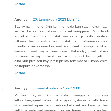
Vastaa
Anonyymi
20. tammikuuta 2023 klo 9.46
Täytyy näin miehenäkin kommentoida kun satuin eksymään
sivulle. Tosiaan kauniit ovat punaiset kumpparisi. Minulla oli
appiukon perintönä mustat vastaavat ja kyllä kestivät
pitkään. Vaimo osti sitten mustat ns nitriilikumisaappaat
minulle ja kerrassaan loistavat ovat olleet. Paksujen sukkien
kanssa hyvät myös lumitöissä. Kalossityyppiset olisiva
hankinnassa myös, koska ne ovan nopeat laittaa jalkaan
aina kun pikaiseti käy jotain pientä tekemässä ulkona esim.
polttopuita hakemassa.
Vastaa
Anonyymi
4. maaliskuuta 2024 klo 19.08
Munkin täytyy kommentoida saappaita punaisia
letkvartisia,upeet nekin mut ei pysy pystyssä lattialla toiset
20v vanhat upee kiilto vieläkin,keltaiset on kans ja hait
kelt,limet,valkoiset,marjapuuron väri,tumm pun,turk,sin.Vain