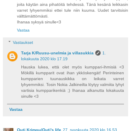
joita käytän aina pihatöitä tehdessä. Tänä kesänä leikkasin
varret lyhyemmiksi ettei tule niin kuuma. Uudet tarvitsisin
välttämättömästi.
Ihanaa syksyä sinulle<3
Vastaa
Vastaukset
Tarja K/Ruusu-unelmia ja villasukkia
1.
lokakuuta 2020 klo 17.19
Hauska lukea, että olet myös kumppari-ihmisiä <3
Mökillä kumpparit ovat ihan ykköskengät! Perinteinen
kumpparien tuunauskikka on leikata varret
lyhyemmiksi. Tosin Nokia Jalkineilta löytyy valmiita lyhyt
vartisia kumpparikenkiä ;) Ihanaa alkanutta lokakuuta
sinulle <3
Vastaa
Outi Krimou/Outi's life
27. syyskuuta 2020 klo 16.53