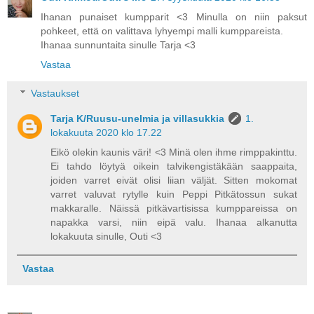
Ihanan punaiset kumpparit <3 Minulla on niin paksut
pohkeet, että on valittava lyhyempi malli kumppareista.
Ihanaa sunnuntaita sinulle Tarja <3
Vastaa
Vastaukset
Tarja K/Ruusu-unelmia ja villasukkia
1.
lokakuuta 2020 klo 17.22
Eikö olekin kaunis väri! <3 Minä olen ihme rimppakinttu.
Ei tahdo löytyä oikein talvikengistäkään saappaita,
joiden varret eivät olisi liian väljät. Sitten mokomat
varret valuvat rytylle kuin Peppi Pitkätossun sukat
makkaralle. Näissä pitkävartisissa kumppareissa on
napakka varsi, niin eipä valu. Ihanaa alkanutta
lokakuuta sinulle, Outi <3
Vastaa