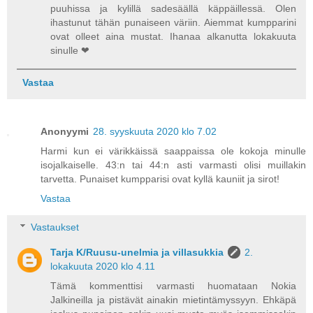
puuhissa ja kylillä sadesäällä käppäillessä. Olen
ihastunut tähän punaiseen väriin. Aiemmat kumpparini
ovat olleet aina mustat. Ihanaa alkanutta lokakuuta
sinulle ❤
Vastaa
Anonyymi
28. syyskuuta 2020 klo 7.02
Harmi kun ei värikkäissä saappaissa ole kokoja minulle
isojalkaiselle. 43:n tai 44:n asti varmasti olisi muillakin
tarvetta. Punaiset kumpparisi ovat kyllä kauniit ja sirot!
Vastaa
Vastaukset
Tarja K/Ruusu-unelmia ja villasukkia
2.
lokakuuta 2020 klo 4.11
Tämä kommenttisi varmasti huomataan Nokia
Jalkineilla ja pistävät ainakin mietintämyssyyn. Ehkäpä