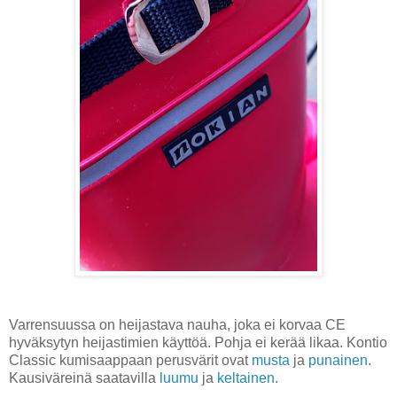
Varrensuussa on heijastava nauha, joka ei korvaa CE
hyväksytyn heijastimien käyttöä. Pohja ei kerää likaa. Kontio
Classic kumisaappaan perusvärit ovat
musta
ja
punainen
.
Kausiväreinä saatavilla
luumu
ja
keltainen
.