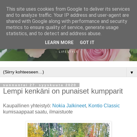
This site uses cookies from Google to deliver its services
and to analyze traffic. Your IP address and user-agent are
shared with Google along with performance and security
metrics to ensure quality of service, generate usage
statistics, and to detect and address abuse.
LEARN MORE
GOT IT
▼
sunnuntai 27. syyskuuta 2020
Lempi kenkäni on punaiset kumpparit
Kaupallinen yhteistyö:
Nokia Jalkineet
,
Kontio Classic
kumisaappaat saatu, ilmaistuote