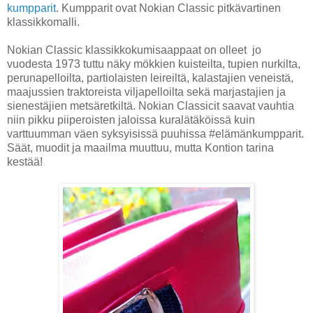
kumpparit
. Kumpparit ovat Nokian Classic pitkävartinen
klassikkomalli.
Nokian Classic klassikkokumisaappaat on olleet jo
vuodesta 1973 tuttu näky mökkien kuisteilta, tupien nurkilta,
perunapelloilta, partiolaisten leireiltä, kalastajien veneistä,
maajussien traktoreista viljapelloilta sekä marjastajien ja
sienestäjien metsäretkiltä. Nokian Classicit saavat vauhtia
niin pikku piiperoisten jaloissa kuralätäköissä kuin
varttuumman väen syksyisissä puuhissa #elämänkumpparit.
Säät, muodit ja maailma muuttuu, mutta Kontion tarina
kestää!