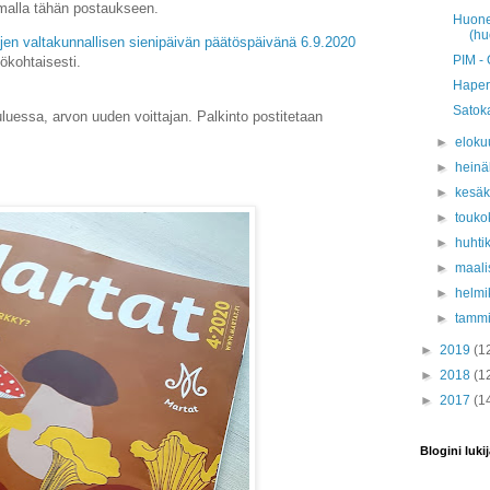
imalla tähän postaukseen.
Huonek
(hu
jen valtakunnallisen sienipäivän päätöspäivänä 6.9.2020
PIM - 
lökohtaisesti.
Hapero
Satok
uluessa, arvon uuden voittajan. Palkinto postitetaan
►
eloku
►
hein
►
kesä
►
touko
►
huhti
►
maali
►
helmi
►
tamm
►
2019
(1
►
2018
(1
►
2017
(1
Blogini lukij