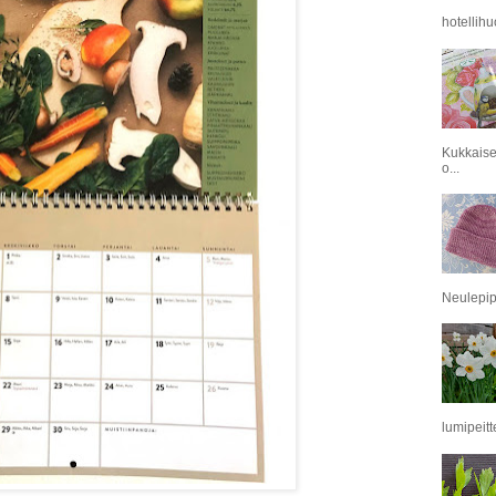
hotellihu
Kukkaise
o...
Neulepipo
lumipeitt