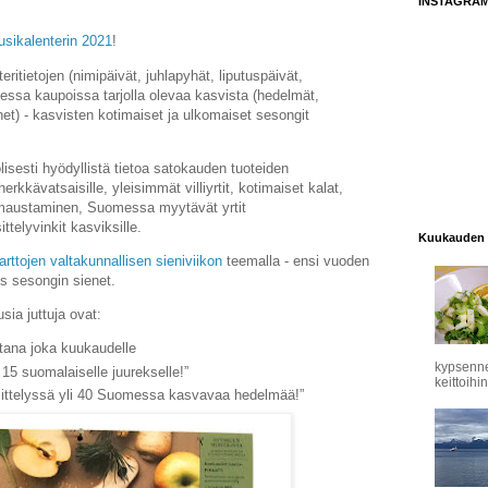
INSTAGRA
sikalenterin 2021
!
ritietojen (
nimipäivät, juhlapyhät, liputuspäivät,
ssa kaupoissa tarjolla olevaa kasvista (hedelmät,
net) - kasvisten
kotimaiset ja ulkomaiset sesongit
lisesti hyödyllistä tietoa satokauden tuoteiden
rkkävatsaisille, y
leisimmät villiyrtit, k
otimaiset kalat,
maustaminen, Suomessa myytävät yrtit
ttelyvinkit kasviksille.
Kuukauden 
rttojen valtakunnallisen sieniviikon
teemalla - ensi vuoden
ös sesongin sienet.
usia juttuja ovat:
stana joka kuukaudelle
kypsennet
i 15 suomalaiselle juurekselle!”
keittoihin
ittelyssä yli 40 Suomessa kasvavaa hedelmää!”