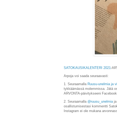
SATOKAUSIKALENTERI 2021
-A
Arpoja voi saada seuraavasti:
1. Seuraamalla
Ruusu-unelmia ja vi
tykkäämässä molemmissa. Jätä osa
ARVONTA-päivitykseeni Facebooki
2. Seuraamalla
@ruusu_unelmia
j
osallistumisestasi kommentti Satok
Instagram ei ole mukana arvonnas