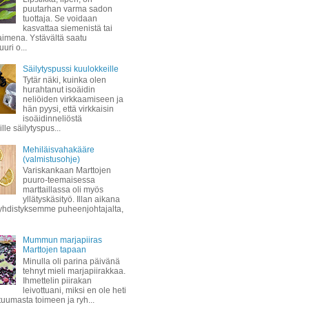
puutarhan varma sadon
tuottaja. Se voidaan
kasvattaa siemenistä tai
taimena. Ystävältä saatu
uuri o...
Säilytyspussi kuulokkeille
Tytär näki, kuinka olen
hurahtanut isoäidin
neliöiden virkkaamiseen ja
hän pyysi, että virkkaisin
isoäidinneliöstä
lle säilytyspus...
Mehiläisvahakääre
(valmistusohje)
Variskankaan Marttojen
puuro-teemaisessa
marttaillassa oli myös
yllätyskäsityö. Illan aikana
hdistyksemme puheenjohtajalta,
Mummun marjapiiras
Marttojen tapaan
Minulla oli parina päivänä
tehnyt mieli marjapiirakkaa.
Ihmettelin piirakan
leivottuani, miksi en ole heti
 tuumasta toimeen ja ryh...