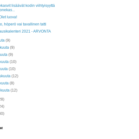
asvit lisäävät kodin viihtyisyyttä
onekas...
Olet luova!
, höperö vai tavallinen tatti
ausikalenteri 2021 - ARVONTA
uta
(9)
äkuuta
(9)
kuuta
(9)
kuuta
(10)
kuuta
(10)
skuuta
(12)
kuuta
(8)
ikuuta
(12)
28)
24)
40)
at