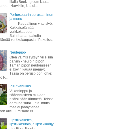
illalla Booking.com kautta
oneen Narvikiin, katsoi...
Perhosbaarin perustaminen
ja menu
Kaupallinen yhteistyö:
Kukkaiselämää
verkkokauppa
Sain ihanan paketin
lämää verkkokaupasta ! Paketissa
Neulepipo
Olen valmis syksyn viileisiin
päiviin - neuloin pipon.
Tämän pipon neulomiseen
ei kovin kauaa mennyt.
Tässä on peruspiponi ohje:
 P...
Pullavanukas
Viikonloppu ja
sääennusteen mukaan
pitäisi sään lämmetä. Toissa
aamuna satoi lunta, mutta
maa ei jäänyt enää
een alle. Lumisade ei ...
Lipstikkakeitto,
lipstikkasuola ja lipstikkaöljy
Lipstikka, liperi, on