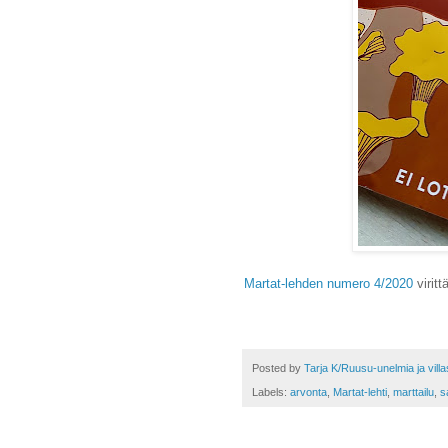
Martat-lehden numero 4/2020
virit
Posted by
Tarja K/Ruusu-unelmia ja vill
Labels:
arvonta
,
Martat-lehti
,
marttailu
,
s