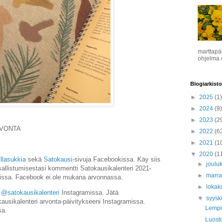
marttapä
ohjelma o
Blogiarkisto
►
2025
(1)
►
2024
(9)
►
2023
(2
RVONTA
►
2022
(6
►
2021
(1
▼
2020
(1
llasukkia
sekä
Satokausi
-sivuja Facebookissa. Käy siis
►
joulu
llistumisestasi kommentti Satokausikalenteri 2021-
►
marr
ssa. Facebook ei ole mukana arvonnassa.
►
lokak
a
@satokausikalenteri
Instagramissa. Jätä
▼
syys
ausikalenteri arvonta-päivitykseeni Instagramissa.
Lempi
sa.
Luost