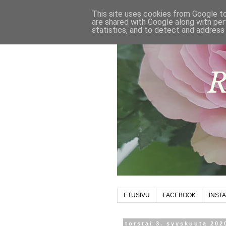
This site uses cookies from Google to 
are shared with Google along with per
statistics, and to detect and address
ETUSIVU
FACEBOOK
INST
torstai 3. syyskuuta 202