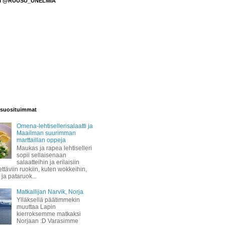
M @RUUSU_UNELMIA
suosituimmat
Omena-lehtisellerisalaatti ja
Maailman suurimman
marttaillan oppeja
Maukas ja rapea lehtiselleri
sopii sellaisenaan
salaatteihin ja erilaisiin
täviin ruokiin, kuten wokkeihin,
 ja pataruok...
Matkailijan Narvik, Norja
Ylläksellä päätimmekin
muuttaa Lapin
kierroksemme matkaksi
Norjaan :D Varasimme