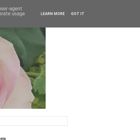
 user-agent
nerate usage
LEARN MORE
GOT IT
usta