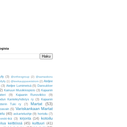
ogista
lly
(3)
@orthexgroup
(2)
@samaskoru
Ateljee
Mylly
(1)
@teekauppaveistrom
(2)
o
(3)
Ateljee Lumimetsä
(5)
Dansukker
2)
Kainuun Musiikkiopisto
(3)
Kajaanin
tteri
(9)
Kajaanin Runoviikko
(9)
udun Kanteleyhdistys ry
(3)
Kajaanin
Martat
(53)
atterin Tuki ry
(7)
Variskankaan Martat
toavain
(5)
telu
(40)
askarteluohje
(9)
hortoilu
(7)
kotoilu
kirjonta
(14)
keski-ikä
(3)
ilua keittiössä
(45)
kulttuuri
(41)