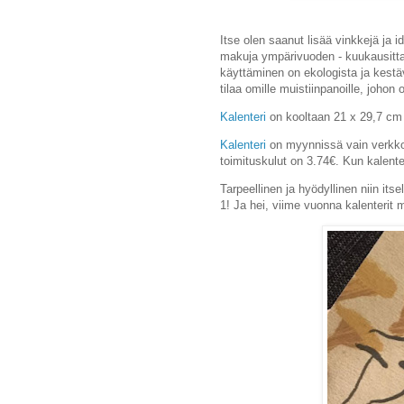
Itse olen saanut lisää vinkkejä ja i
makuja ympärivuoden - kuukausittai
käyttäminen on ekologista ja kest
tilaa omille muistiinpanoille, johon
Kalenteri
on kooltaan 21 x 29,7 cm (
Kalenteri
on myynnissä vain verkko
toimituskulut on 3.74€. Kun kalenter
Tarpeellinen ja hyödyllinen niin its
1!
Ja hei, viime vuonna kalenterit 