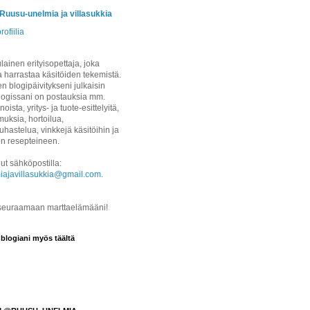
/Ruusu-unelmia ja villasukkia
rofiilia
ainen erityisopettaja, joka
a harrastaa käsitöiden tekemistä.
 blogipäivitykseni julkaisin
logissani on postauksia mm.
noista, yritys- ja tuote-esittelyitä,
uksia, hortoilua,
hastelua, vinkkejä käsitöihin ja
on resepteineen.
ut sähköpostilla:
iajavillasukkia@gmail.com
.
 seuraamaan marttaelämääni!
 blogiani myös täältä