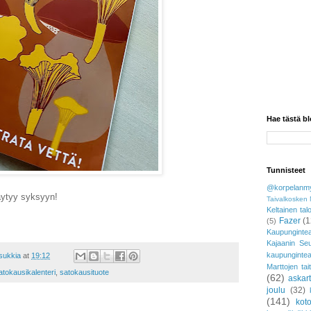
Hae tästä bl
Tunnisteet
@korpelanmy
täytyy syksyyn!
Taivalkosken 
Keltainen tal
Fazer
(1
(5)
Kaupungintea
Kajaanin Se
kaupunginte
asukkia
at
19:12
Marttojen tai
atokausikalenteri
,
satokausituote
(62)
askar
joulu
(32)
(141)
koto