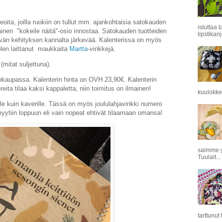
deoita, joilla ruokiin on tullut mm. ajankohtaisia satokauden
istuttaa 
nen "kokeile näitä"-osio innostaa. Satokauden tuotteiden
lipstikanj
ävän kehityksen kannalta järkevää. Kalenterissa on myös
 olen laittanut maukkaita
Martta
-vinkkejä.
mitat suljettuna).
kaupassa. Kalenterin hinta on OVH 23,90€. Kalenterin
eita tilaa kaksi kappaletta, niin toimitus on ilmainen!
kuulokkei
elle kuin kaverille. Tässä on myös joululahjavinkki numero
myytiin loppuun eli vain nopeat ehtivät tilaamaan omansa!
saimme y
Tuulalt...
tarttunut