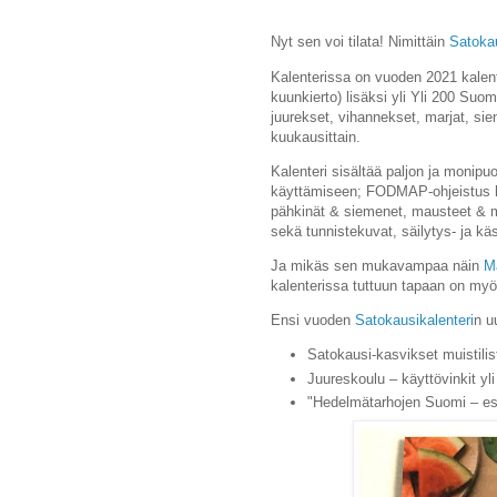
Nyt sen voi tilata! Nimittäin
Satokau
Kalenterissa on vuoden 2021 kalente
kuunkierto) lisäksi
yli
Yli 200 Suome
juurekset, vihannekset, marjat, sie
kuukausittain.
Kalenteri sisältää paljon ja monipuo
käyttämiseen;
FODMAP-ohjeistus he
p
ähkinät & siemenet, mausteet & 
sekä
t
unnistekuvat, säilytys- ja käsi
Ja mikäs sen mukavampaa näin
Ma
kalenterissa tuttuun tapaan on my
Ensi vuoden
Satokausikalenteri
n u
Satokausi-kasvikset muistili
Juureskoulu – käyttövinkit yl
"Hedelmätarhojen Suomi – es