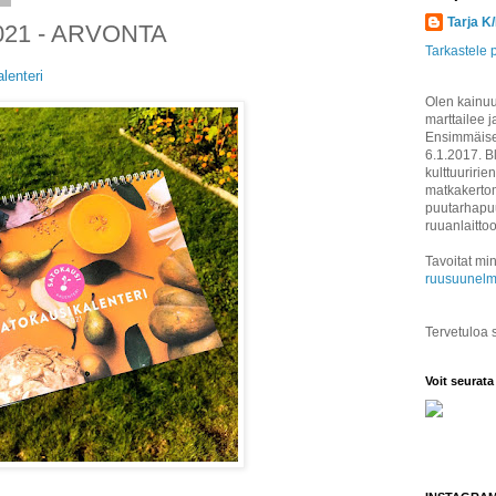
Tarja K
 2021 - ARVONTA
Tarkastele p
lenteri
Olen kainuul
marttailee j
Ensimmäisen
6.1.2017. B
kulttuuririen
matkakertom
puutarhapuu
ruuanlaitto
Tavoitat min
ruusuunelm
Tervetuloa
Voit seurata