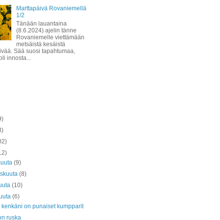
Marttapäivä Rovaniemellä
1/2
Tänään lauantaina
(8.6.2024) ajelin tänne
Rovaniemelle viettämään
metsäistä kesäistä
ivää. Sää suosi tapahtumaa,
li innosta...
9)
3)
02)
12)
kuuta
(9)
askuuta
(8)
uuta
(10)
kuuta
(6)
 kenkäni on punaiset kumpparit
on ruska