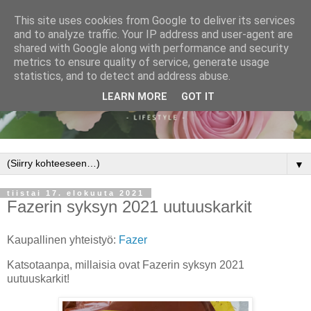
This site uses cookies from Google to deliver its services
and to analyze traffic. Your IP address and user-agent are
shared with Google along with performance and security
metrics to ensure quality of service, generate usage
statistics, and to detect and address abuse.
LEARN MORE
GOT IT
▼
tiistai 17. elokuuta 2021
Fazerin syksyn 2021 uutuuskarkit
Kaupallinen yhteistyö:
Fazer
Katsotaanpa, millaisia ovat Fazerin syksyn 2021
uutuuskarkit!