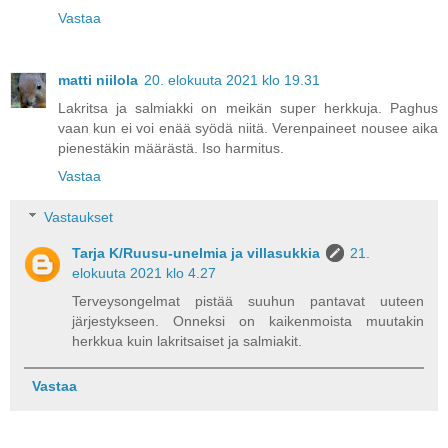
Vastaa
matti niilola
20. elokuuta 2021 klo 19.31
Lakritsa ja salmiakki on meikän super herkkuja. Paghus
vaan kun ei voi enää syödä niitä. Verenpaineet nousee aika
pienestäkin määrästä. Iso harmitus.
Vastaa
Vastaukset
Tarja K/Ruusu-unelmia ja villasukkia
21.
elokuuta 2021 klo 4.27
Terveysongelmat pistää suuhun pantavat uuteen
järjestykseen. Onneksi on kaikenmoista muutakin
herkkua kuin lakritsaiset ja salmiakit.
Vastaa