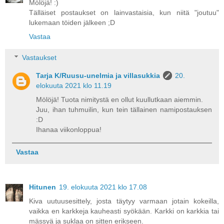
Mölöjä! :)
Tälläiset postaukset on lainvastaisia, kun niitä "joutuu"
lukemaan töiden jälkeen ;D
Vastaa
Vastaukset
Tarja K/Ruusu-unelmia ja villasukkia
20.
elokuuta 2021 klo 11.19
Mölöjä! Tuota nimitystä en ollut kuullutkaan aiemmin.
Juu, ihan tuhmuilin, kun tein tällainen namipostauksen
:D
Ihanaa viikonloppua!
Vastaa
Hitunen
19. elokuuta 2021 klo 17.08
Kiva uutuusesittely, josta täytyy varmaan jotain kokeilla,
vaikka en karkkeja kauheasti syökään. Karkki on karkkia tai
mässyä ja suklaa on sitten erikseen.