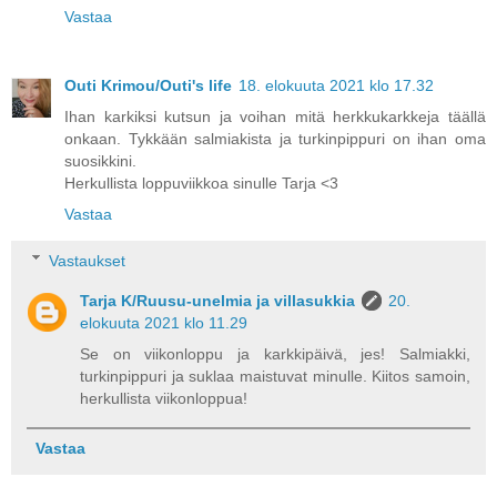
Vastaa
Outi Krimou/Outi's life
18. elokuuta 2021 klo 17.32
Ihan karkiksi kutsun ja voihan mitä herkkukarkkeja täällä
onkaan. Tykkään salmiakista ja turkinpippuri on ihan oma
suosikkini.
Herkullista loppuviikkoa sinulle Tarja <3
Vastaa
Vastaukset
Tarja K/Ruusu-unelmia ja villasukkia
20.
elokuuta 2021 klo 11.29
Se on viikonloppu ja karkkipäivä, jes! Salmiakki,
turkinpippuri ja suklaa maistuvat minulle. Kiitos samoin,
herkullista viikonloppua!
Vastaa