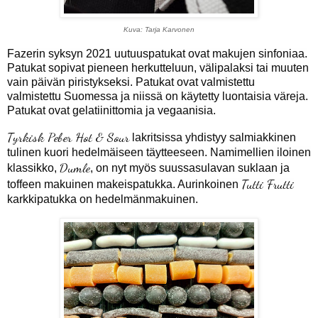
Kuva: Tarja Karvonen
Fazerin syksyn 2021 uutuuspatukat ovat makujen sinfoniaa.
Patukat sopivat pieneen herkutteluun, välipalaksi tai muuten
vain päivän piristykseksi. Patukat ovat valmistettu
valmistettu Suomessa ja niissä on käytetty l
uontaisia väreja.
Patukat ovat gelatiinittomia ja vegaanisia.
Tyrkisk Peber Hot & Sour
lakritsissa yhdistyy salmiakkinen
tulinen kuori hedelmäiseen täytteeseen.
Namimellien iloinen
Dumle
klassikko,
, on nyt myös suussasulavan suklaan ja
Tutti Frutti
toffeen makuinen makeispatukka. Aurinkoinen
karkkipatukka on hedelmänmakuinen.