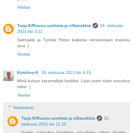
Vastaa
Tarja K/Ruusu-unelmia ja villasukkia
18. elokuuta
2021 klo 3.11
Salmiakki ja Tyrkisk Peber kaikissa versioissaan maistuu
aina :)
Vastaa
Kristiina K
18. elokuuta 2021 klo 6.15
Minä kutsun karamellejä karkiksi. Liian usein tulee sorruttua
niihin :(
Vastaa
Vastaukset
Tarja K/Ruusu-unelmia ja villasukkia
20.
elokuuta 2021 klo 11.25
Karkin syönniksi lipsahtaa minullakin vähän liiankin