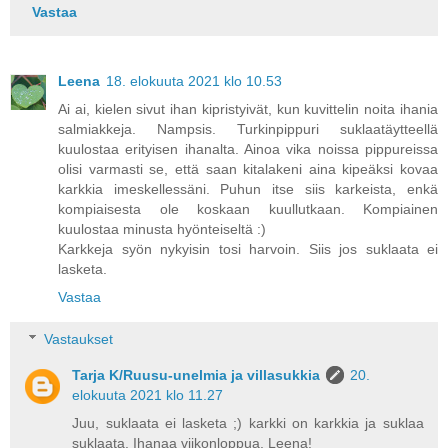
Vastaa
Leena
18. elokuuta 2021 klo 10.53
Ai ai, kielen sivut ihan kipristyivät, kun kuvittelin noita ihania
salmiakkeja. Nampsis. Turkinpippuri suklaatäytteellä
kuulostaa erityisen ihanalta. Ainoa vika noissa pippureissa
olisi varmasti se, että saan kitalakeni aina kipeäksi kovaa
karkkia imeskellessäni. Puhun itse siis karkeista, enkä
kompiaisesta ole koskaan kuullutkaan. Kompiainen
kuulostaa minusta hyönteiseltä :)
Karkkeja syön nykyisin tosi harvoin. Siis jos suklaata ei
lasketa.
Vastaa
Vastaukset
Tarja K/Ruusu-unelmia ja villasukkia
20.
elokuuta 2021 klo 11.27
Juu, suklaata ei lasketa ;) karkki on karkkia ja suklaa
suklaata. Ihanaa viikonloppua, Leena!