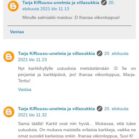
Tarja K/Ruusu-unelmia ja villasukkia
20.
elokuuta 2021 klo 11.13
Minulle salmiakki maistuu :D Ihanaa viikonloppua!
Vastaa
Tarja K/Ruusu-unelmia ja villasukkia
20. elokuuta
2021 klo 11.23
Nyt karkkihyllylle uutuuksia metsästämään :D Se on
perjantai ja karkkipäivä, jes! Ihanaa viikonloppua, Marja-
Terttu!
Vastaa
Tarja K/Ruusu-unelmia ja villasukkia
20. elokuuta
2021 klo 11.32
Sama täällä! Karkit ovat niin hyviä... Mukavaa, että tulee
uutuuksia. On mukava maistella erilaisia karkkeja, vaikka ne
omat suosikit karkeissa onkin. Ihanaa viikonloppua, Suvi K!