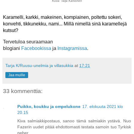
Kuva: Tarja Karvonen
Karamelli, karkki, makeinen, kompiainen, poltettu sokeri,
konvehti, tikkunekku, nami... Millä nimellä sinä karamellejä
kutsut?
Tervetuloa seuraamaa
n
blogiani
Facebookissa
ja
Instagramissa
.
Tarja K/Ruusu-unelmia ja villasukkia
at
17:21
Jaa muille
33 kommenttia:
Puikko, koukku ja ompelukone
17. elokuuta 2021 klo
20.15
Kiva salmiakkipostaus, sanoo tämä salmiakin ystävä. Nuo
Fazerin uudet pitää ehdottomasti testata samoin tuo Tyrkisk
peber.