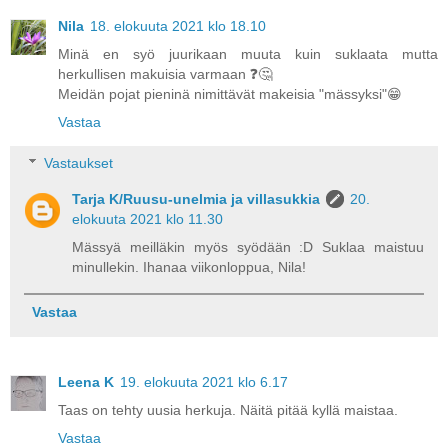
Nila
18. elokuuta 2021 klo 18.10
Minä en syö juurikaan muuta kuin suklaata mutta
herkullisen makuisia varmaan ❓🤔
Meidän pojat pieninä nimittävät makeisia "mässyksi"😁
Vastaa
Vastaukset
Tarja K/Ruusu-unelmia ja villasukkia
20.
elokuuta 2021 klo 11.30
Mässyä meilläkin myös syödään :D Suklaa maistuu
minullekin. Ihanaa viikonloppua, Nila!
Vastaa
Leena K
19. elokuuta 2021 klo 6.17
Taas on tehty uusia herkuja. Näitä pitää kyllä maistaa.
Vastaa