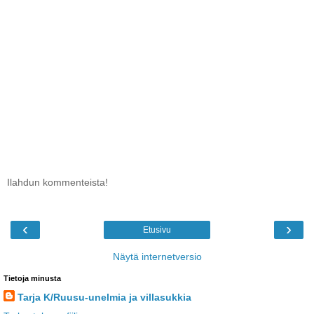
Ilahdun kommenteista!
‹
›
Etusivu
Näytä internetversio
Tietoja minusta
Tarja K/Ruusu-unelmia ja villasukkia