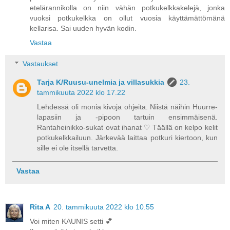
etelärannikolla on niin vähän potkukelkkakelejä, jonka
vuoksi potkukelkka on ollut vuosia käyttämättömänä
kellarisa. Sai uuden hyvän kodin.
Vastaa
Vastaukset
Tarja K/Ruusu-unelmia ja villasukkia
23.
tammikuuta 2022 klo 17.22
Lehdessä oli monia kivoja ohjeita. Niistä näihin Huurre-
lapasiin ja -pipoon tartuin ensimmäisenä.
Rantaheinikko-sukat ovat ihanat ♡ Täällä on kelpo kelit
potkukelkkailuun. Järkevää laittaa potkuri kiertoon, kun
sille ei ole itsellä tarvetta.
Vastaa
Rita A
20. tammikuuta 2022 klo 10.55
Voi miten KAUNIS setti 💕