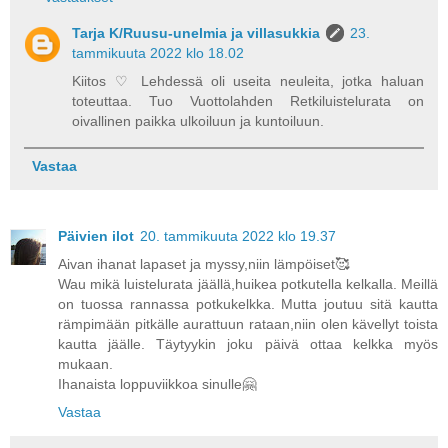
Tarja K/Ruusu-unelmia ja villasukkia
23.
tammikuuta 2022 klo 18.02
Kiitos ♡ Lehdessä oli useita neuleita, jotka haluan
toteuttaa. Tuo Vuottolahden Retkiluistelurata on
oivallinen paikka ulkoiluun ja kuntoiluun.
Vastaa
Päivien ilot
20. tammikuuta 2022 klo 19.37
Aivan ihanat lapaset ja myssy,niin lämpöiset🥰
Wau mikä luistelurata jäällä,huikea potkutella kelkalla. Meillä
on tuossa rannassa potkukelkka. Mutta joutuu sitä kautta
rämpimään pitkälle aurattuun rataan,niin olen kävellyt toista
kautta jäälle. Täytyykin joku päivä ottaa kelkka myös
mukaan.
Ihanaista loppuviikkoa sinulle🤗
Vastaa