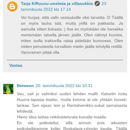
Tarja K/Ruusu-unelmia ja villasukkia
23.
tammikuuta 2022 klo 17.14
Voi hurjaa, että valln vesisuksille olisi tarvetta :D Täällä
on myös lauha sää, mutta yöllä on pakkasta. Ja
aamulla sitten liukasta :) Itse en myöskään ole hanakka
menemään talvella järven jäälle. Olen nähnyt kuvista,
miten isolla traktorilla rataa pidetään kunnossa. Olen
niiden perusteella turvallisin mielin jäälle tehdyllä reitillä.
Varovainen pitää olla.
Vastaa
Between
20. tammikuuta 2022 klo 10.31
Vau, sait jo valmiiksi uuden lehden mallit. Katselin noita
Huurre-lapasia itsekin, mutta kotona ei ole yhtään Isoveli-
lankaa. Sen sijaan tein jo Rantaheinikko-sukat samaisesta
lehdestä.
Hieno idea laittaa retkiluistelurata kuivalle maalle.
En ole potkutellut, sillä annoin pois aikuisten
potkukelkkamme kylän Roskalava-ryhmän kautta. Täällä