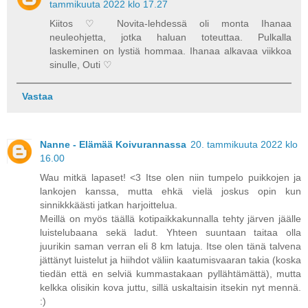
tammikuuta 2022 klo 17.27
Kiitos ♡ Novita-lehdessä oli monta Ihanaa
neuleohjetta, jotka haluan toteuttaa. Pulkalla
laskeminen on lystiä hommaa. Ihanaa alkavaa viikkoa
sinulle, Outi ♡
Vastaa
Nanne - Elämää Koivurannassa
20. tammikuuta 2022 klo
16.00
Wau mitkä lapaset! <3 Itse olen niin tumpelo puikkojen ja
lankojen kanssa, mutta ehkä vielä joskus opin kun
sinnikkkäästi jatkan harjoittelua.
Meillä on myös täällä kotipaikkakunnalla tehty järven jäälle
luistelubaana sekä ladut. Yhteen suuntaan taitaa olla
juurikin saman verran eli 8 km latuja. Itse olen tänä talvena
jättänyt luistelut ja hiihdot väliin kaatumisvaaran takia (koska
tiedän että en selviä kummastakaan pyllähtämättä), mutta
kelkka olisikin kova juttu, sillä uskaltaisin itsekin nyt mennä.
:)