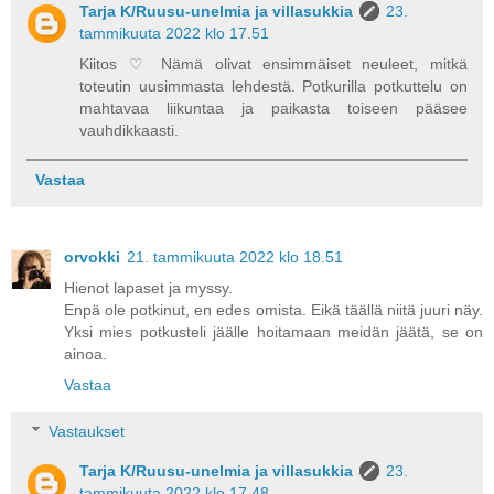
Tarja K/Ruusu-unelmia ja villasukkia
23.
tammikuuta 2022 klo 17.51
Kiitos ♡ Nämä olivat ensimmäiset neuleet, mitkä
toteutin uusimmasta lehdestä. Potkurilla potkuttelu on
mahtavaa liikuntaa ja paikasta toiseen pääsee
vauhdikkaasti.
Vastaa
orvokki
21. tammikuuta 2022 klo 18.51
Hienot lapaset ja myssy.
Enpä ole potkinut, en edes omista. Eikä täällä niitä juuri näy.
Yksi mies potkusteli jäälle hoitamaan meidän jäätä, se on
ainoa.
Vastaa
Vastaukset
Tarja K/Ruusu-unelmia ja villasukkia
23.
tammikuuta 2022 klo 17.48