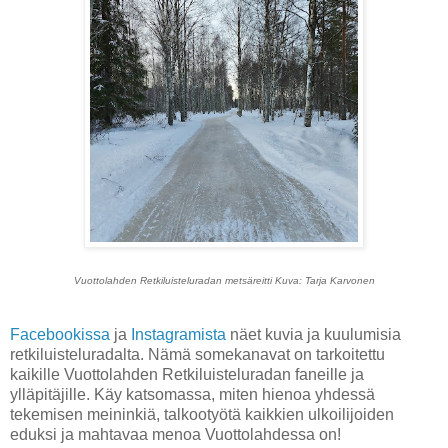
Vuottolahden Retkiluisteluradan metsäreitti Kuva: Tarja Karvonen
Facebookissa
ja
Instagramista
näet kuvia ja kuulumisia
retkiluisteluradalta. Nämä somekanavat on tarkoitettu
kaikille Vuottolahden Retkiluisteluradan faneille ja
ylläpitäjille. Käy katsomassa, miten hienoa yhdessä
tekemisen meininkiä, talkootyötä kaikkien ulkoilijoiden
eduksi ja mahtavaa menoa Vuottolahdessa on!