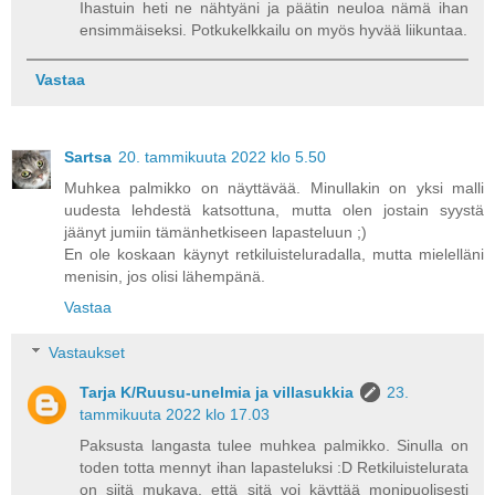
Ihastuin heti ne nähtyäni ja päätin neuloa nämä ihan
ensimmäiseksi. Potkukelkkailu on myös hyvää liikuntaa.
Vastaa
Sartsa
20. tammikuuta 2022 klo 5.50
Muhkea palmikko on näyttävää. Minullakin on yksi malli
uudesta lehdestä katsottuna, mutta olen jostain syystä
jäänyt jumiin tämänhetkiseen lapasteluun ;)
En ole koskaan käynyt retkiluisteluradalla, mutta mielelläni
menisin, jos olisi lähempänä.
Vastaa
Vastaukset
Tarja K/Ruusu-unelmia ja villasukkia
23.
tammikuuta 2022 klo 17.03
Paksusta langasta tulee muhkea palmikko. Sinulla on
toden totta mennyt ihan lapasteluksi :D Retkiluistelurata
on siitä mukava, että sitä voi käyttää monipuolisesti