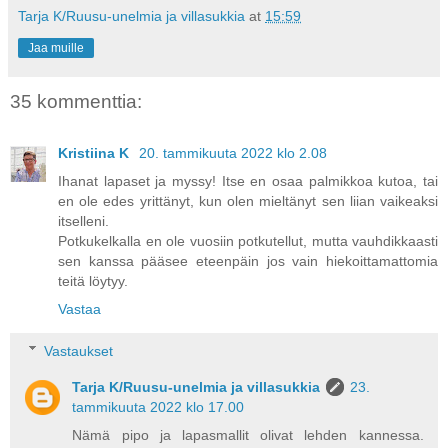
Tarja K/Ruusu-unelmia ja villasukkia
at
15:59
Jaa muille
35 kommenttia:
Kristiina K
20. tammikuuta 2022 klo 2.08
Ihanat lapaset ja myssy! Itse en osaa palmikkoa kutoa, tai
en ole edes yrittänyt, kun olen mieltänyt sen liian vaikeaksi
itselleni.
Potkukelkalla en ole vuosiin potkutellut, mutta vauhdikkaasti
sen kanssa pääsee eteenpäin jos vain hiekoittamattomia
teitä löytyy.
Vastaa
Vastaukset
Tarja K/Ruusu-unelmia ja villasukkia
23.
tammikuuta 2022 klo 17.00
Nämä pipo ja lapasmallit olivat lehden kannessa.