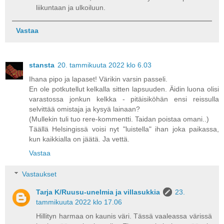
liikuntaan ja ulkoiluun.
Vastaa
stansta
20. tammikuuta 2022 klo 6.03
Ihana pipo ja lapaset! Värikin varsin passeli.
En ole potkutellut kelkalla sitten lapsuuden. Äidin luona olisi
varastossa jonkun kelkka - pitäisiköhän ensi reissulla
selvittää omistaja ja kysyä lainaan?
(Mullekin tuli tuo rere-kommentti. Taidan poistaa omani..)
Täällä Helsingissä voisi nyt "luistella" ihan joka paikassa,
kun kaikkialla on jäätä. Ja vettä.
Vastaa
Vastaukset
Tarja K/Ruusu-unelmia ja villasukkia
23.
tammikuuta 2022 klo 17.06
Hillityn harmaa on kaunis väri. Tässä vaaleassa värissä