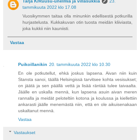
Tarja K/Ruusu-unelmia ja villasukkia
23.
tammikuuta 2022 klo 17.08
Vuosikymmen taitaa olla minunkin edellisestä potkurilla
hurjastelusta. Kukkakuvan otin tuosta meidän kliiviasta,
joka kukkii niin kauniisti.
Vastaa
Puikoillanikin
20. tammikuuta 2022 klo 10.30
En ole potkutellut, ehkä joskus lapsena. Aivan niin kuin
Stansta sanoi, täällä Helsingissä tarvitsee kohta vesisukset;
on jäätä ja sen päällä vettä ja lisää räntää tulee taivaalta.
Jäälle en uskalla mennä, kun lapsena asuin aivan meren
rannalla ja meidät peloteltiin kotona ja koulussa ja kiellettiin
ankarasti jäälle menemästä niin, että en ole aikuisenakaan
uskaltanut mennä.
Vastaa
Vastaukset