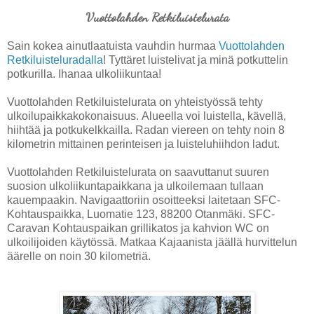
Vuottolahden Retkiluistelurata
Sain kokea ainutlaatuista vauhdin hurmaa
Vuottolahden
Retkiluisteluradalla
! Tyttäret luistelivat ja minä potkuttelin
potkurilla. Ihanaa ulkoliikuntaa!
Vuottolahden Retkiluistelurata on yhteistyössä tehty
ulkoilupaikkakokonaisuus.
Alueella voi luistella, kävellä,
hiihtää ja potkukelkkailla.
Radan viereen on tehty noin 8
kilometrin mittainen perinteisen ja luisteluhiihdon ladut.
Vuottolahden Retkiluistelurata on saavuttanut suuren
suosion ulkoliikuntapaikkana ja ulkoilemaan tullaan
kauempaakin. Navigaattoriin osoitteeksi laitetaan SFC-
Kohtauspaikka, Luomatie 123, 88200 Otanmäki.
SFC-
Caravan Kohtauspaikan grillikatos ja kahvion WC on
ulkoilijoiden käytössä.
Matkaa Kajaanista jäällä hurvittelun
äärelle on noin 30 kilometriä.