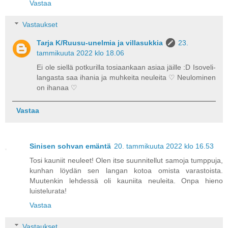
Vastaa
Vastaukset
Tarja K/Ruusu-unelmia ja villasukkia
23.
tammikuuta 2022 klo 18.06
Ei ole siellä potkurilla tosiaankaan asiaa jäille :D Isoveli-
langasta saa ihania ja muhkeita neuleita ♡ Neulominen
on ihanaa ♡
Vastaa
Sinisen sohvan emäntä
20. tammikuuta 2022 klo 16.53
Tosi kauniit neuleet! Olen itse suunnitellut samoja tumppuja,
kunhan löydän sen langan kotoa omista varastoista.
Muutenkin lehdessä oli kauniita neuleita. Onpa hieno
luistelurata!
Vastaa
Vastaukset