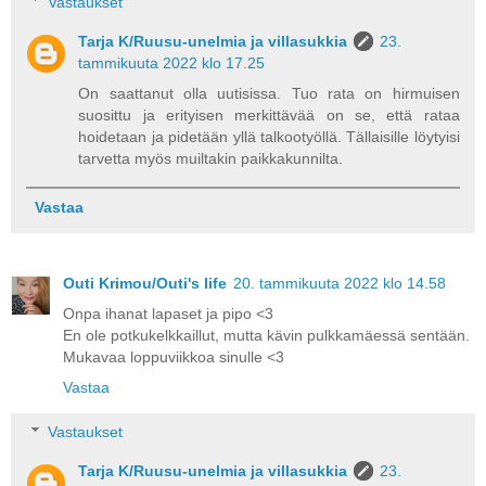
Vastaukset
Tarja K/Ruusu-unelmia ja villasukkia
23.
tammikuuta 2022 klo 17.25
On saattanut olla uutisissa. Tuo rata on hirmuisen
suosittu ja erityisen merkittävää on se, että rataa
hoidetaan ja pidetään yllä talkootyöllä. Tällaisille löytyisi
tarvetta myös muiltakin paikkakunnilta.
Vastaa
Outi Krimou/Outi's life
20. tammikuuta 2022 klo 14.58
Onpa ihanat lapaset ja pipo <3
En ole potkukelkkaillut, mutta kävin pulkkamäessä sentään.
Mukavaa loppuviikkoa sinulle <3
Vastaa
Vastaukset
Tarja K/Ruusu-unelmia ja villasukkia
23.