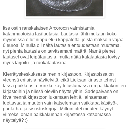
Itse ostin ranskalaisen Arcoroc:n valmistamia
kalanmuotoisia lasilautasia. Lautasia lähti mukaan koko
myynnissä ollut nippu eli 6 kappaletta, joista maksoin vajaa
6 euroa. Minulla oli näitä lautasia entuudestaan muutama,
nyt pieniä lautasia on tarvitsemani määrä. Nämä pienet
lautaset ovat leipälautasia, mutta näitä kalalautasia löytyy
myös tarjoilu- ja ruokalautasina.
Kierrätyskeskuksesta menin kirjastoon. Kirjastoissa on
yleensä erilaisia näyttelyitä, eikä Lieksan kirjasto tehnyt
tässä poikkeusta. Vinkki: käy tutustumassa eri paikkakuntien
kirjastoihin ja niissä oleviin näyttelyihin. Sadepäivänä on
kiva mennä kirjastoon lukemaan lehtiä, lainaamaan
luettavaa ja muuten vain katselemaan vaikkapa käsityö-,
puutarha- ja sisustuskirjoja. Milloin olet muuten käynyt
viimeksi oman paikkakunnan kirjastossa katsomassa
näyttelyä? :)