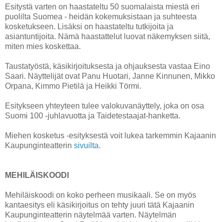
Esitystä varten on haastateltu 50 suomalaista miestä eri
puolilta Suomea - heidän kokemuksistaan ja suhteesta
kosketukseen. Lisäksi on haastateltu tutkijoita ja
asiantuntijoita. Nämä haastattelut luovat näkemyksen siitä,
miten mies koskettaa.
Taustatyöstä, käsikirjoituksesta ja ohjauksesta vastaa Eino
Saari. Näyttelijät ovat Panu Huotari, Janne Kinnunen, Mikko
Orpana, Kimmo Pietilä ja Heikki Törmi.
Esitykseen yhteyteen tulee valokuvanäyttely, joka on osa
Suomi 100 -juhlavuotta ja Taidetestaajat-hanketta.
Miehen kosketus -esityksestä voit lukea tarkemmin Kajaanin
Kaupunginteatterin
sivuilta
.
MEHILÄISKOODI
Mehiläiskoodi on koko perheen musikaali. Se on myös
kantaesitys eli käsikirjoitus on tehty juuri tätä Kajaanin
Kaupunginteatterin näytelmää varten. Näytelmän