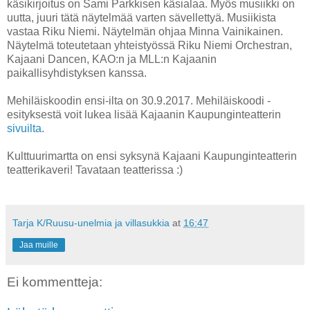
käsikirjoitus on Sami Parkkisen käsialaa. Myös musiikki on
uutta, juuri tätä näytelmää varten sävellettyä. Musiikista
vastaa Riku Niemi. Näytelmän ohjaa Minna Vainikainen.
Näytelmä toteutetaan yhteistyössä Riku Niemi Orchestran,
Kajaani Dancen, KAO:n ja MLL:n Kajaanin
paikallisyhdistyksen kanssa.
Mehiläiskoodin ensi-ilta on 30.9.2017. Mehiläiskoodi -
esityksestä voit lukea lisää Kajaanin Kaupunginteatterin
sivuilta
.
Kulttuurimartta on ensi syksynä Kajaani Kaupunginteatterin
teatterikaveri! Tavataan teatterissa :)
Tarja K/Ruusu-unelmia ja villasukkia
at
16:47
Jaa muille
Ei kommentteja: