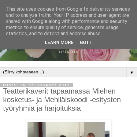
This site uses cookies from Google to deliver its services
and to analyze traffic. Your IP address and user-agent are
shared with Google along with performance and security
metrics to ensure quality of service, generate usage
statistics, and to detect and address abuse.
LEARN MORE
GOT IT
▼
tiistai 16. toukokuuta 2017
Teatterikaverit tapaamassa Miehen
kosketus- ja Mehiläiskoodi -esitysten
työryhmiä ja harjoituksia