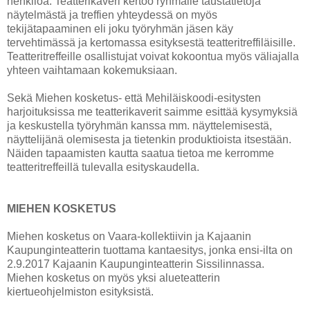
henkilöä. Teatterikaveri kertoo ryhmälle taustatietoja
näytelmästä ja treffien yhteydessä on myös
tekijätapaaminen eli joku työryhmän jäsen käy
tervehtimässä ja kertomassa esityksestä teatteritreffiläisille.
Teatteritreffeille osallistujat voivat kokoontua myös väliajalla
yhteen vaihtamaan kokemuksiaan.
Sekä Miehen kosketus- että Mehiläiskoodi-esitysten
harjoituksissa me teatterikaverit saimme esittää kysymyksiä
ja keskustella työryhmän kanssa mm. näyttelemisestä,
näyttelijänä olemisesta ja tietenkin produktioista itsestään.
Näiden tapaamisten kautta saatua tietoa me kerromme
teatteritreffeillä tulevalla esityskaudella.
MIEHEN KOSKETUS
Miehen kosketus on Vaara-kollektiivin ja Kajaanin
Kaupunginteatterin tuottama kantaesitys, jonka ensi-ilta on
2.9.2017 Kajaanin Kaupunginteatterin Sissilinnassa.
Miehen kosketus on myös yksi alueteatterin
kiertueohjelmiston esityksistä.