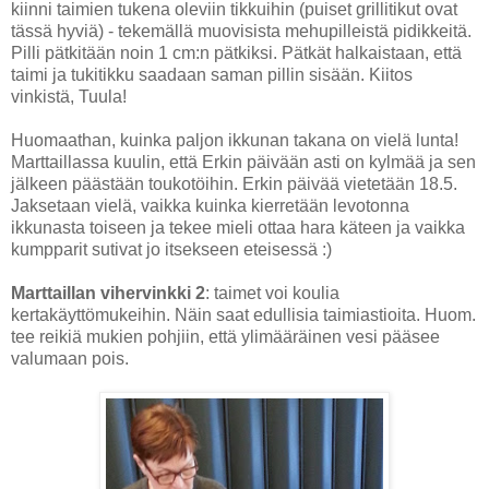
kiinni taimien tukena oleviin tikkuihin (puiset grillitikut ovat
tässä hyviä) - tekemällä muovisista mehupilleistä pidikkeitä.
Pilli pätkitään noin 1 cm:n pätkiksi. Pätkät halkaistaan, että
taimi ja tukitikku saadaan saman pillin sisään. Kiitos
vinkistä, Tuula!
Huomaathan, kuinka paljon ikkunan takana on vielä lunta!
Marttaillassa kuulin, että Erkin päivään asti on kylmää ja sen
jälkeen päästään toukotöihin. Erkin päivää vietetään 18.5.
Jaksetaan vielä, vaikka kuinka kierretään levotonna
ikkunasta toiseen ja tekee mieli ottaa hara käteen ja vaikka
kumpparit sutivat jo itsekseen eteisessä :)
Marttaillan vihervinkki 2
: taimet voi koulia
kertakäyttömukeihin. Näin saat edullisia taimiastioita. Huom.
tee reikiä mukien pohjiin, että ylimääräinen vesi pääsee
valumaan pois.