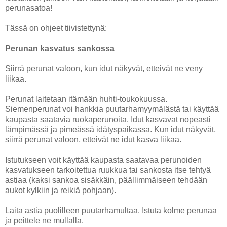
perunasatoa!
Tässä on ohjeet tiivistettynä:
Perunan kasvatus sankossa
Siirrä perunat valoon, kun idut näkyvät, etteivät ne veny
liikaa.
Perunat laitetaan itämään huhti-toukokuussa.
Siemenperunat voi hankkia puutarhamyymälästä tai käyttää
kaupasta saatavia ruokaperunoita. Idut kasvavat nopeasti
lämpimässä ja pimeässä idätyspaikassa. Kun idut näkyvät,
siirrä perunat valoon, etteivät ne idut kasva liikaa.
Istutukseen voit käyttää kaupasta saatavaa perunoiden
kasvatukseen tarkoitettua ruukkua tai sankosta itse tehtyä
astiaa (kaksi sankoa sisäkkäin, päällimmäiseen tehdään
aukot kylkiin ja reikiä pohjaan).
Laita astia puolilleen puutarhamultaa. Istuta kolme perunaa
ja peittele ne mullalla.