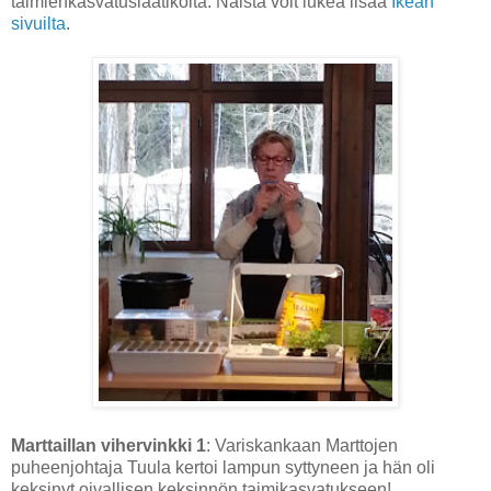
taimienkasvatuslaatikoita. Näistä voit lukea lisää
Ikean
sivuilta
.
Marttaillan vihervinkki 1
: Variskankaan Marttojen
puheenjohtaja Tuula kertoi lampun syttyneen ja hän oli
keksinyt oivallisen keksinnön taimikasvatukseen!