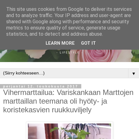
This site uses cookies from Google to deliver its services
and to analyze traffic. Your IP address and user-agent are
shared with Google along with performance and security
metrics to ensure quality of service, generate usage
statistics, and to detect and address abuse.
LEARN MORE
GOT IT
▼
perjantai 12. toukokuuta 2017
Vihermarttailua: Variskankaan Marttojen
marttaillan teemana oli hyöty- ja
koristekasvien ruukkuviljely