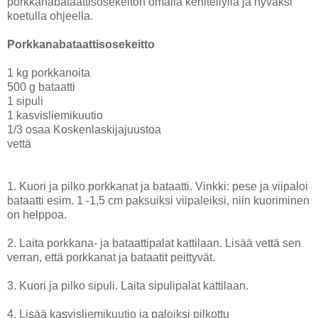
porkkanabataattisosekeiton omalla kehitellyllä ja hyväksi
koetulla ohjeella.
Porkkanabataattisosekeitto
1 kg porkkanoita
500 g bataatti
1 sipuli
1 kasvisliemikuutio
1/3 osaa Koskenlaskijajuustoa
vettä
1. Kuori ja pilko porkkanat ja bataatti. Vinkki: pese ja viipaloi
bataatti esim. 1 -1,5 cm paksuiksi viipaleiksi, niin kuoriminen
on helppoa.
2. Laita porkkana- ja bataattipalat kattilaan. Lisää vettä sen
verran, että porkkanat ja bataatit peittyvät.
3. Kuori ja pilko sipuli. Laita sipulipalat kattilaan.
4. Lisää kasvisliemikuutio ja paloiksi pilkottu