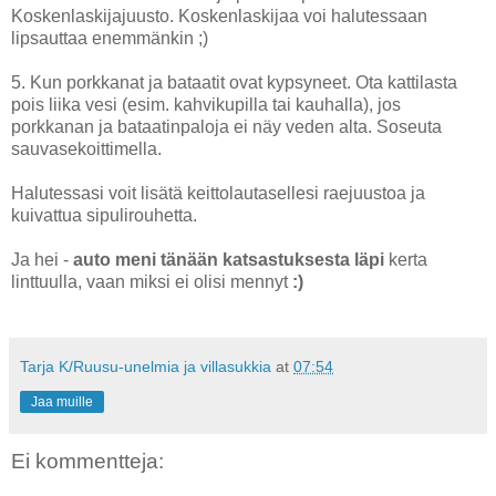
Koskenlaskijajuusto. Koskenlaskijaa voi halutessaan
lipsauttaa enemmänkin ;)
5. Kun porkkanat ja bataatit ovat kypsyneet. Ota kattilasta
pois liika vesi (esim. kahvikupilla tai kauhalla), jos
porkkanan ja bataatinpaloja ei näy veden alta. Soseuta
sauvasekoittimella.
Halutessasi voit lisätä keittolautasellesi raejuustoa ja
kuivattua sipulirouhetta.
Ja hei -
auto meni tänään katsastuksesta läpi
kerta
linttuulla, vaan miksi ei olisi mennyt
:)
Tarja K/Ruusu-unelmia ja villasukkia
at
07:54
Jaa muille
Ei kommentteja: