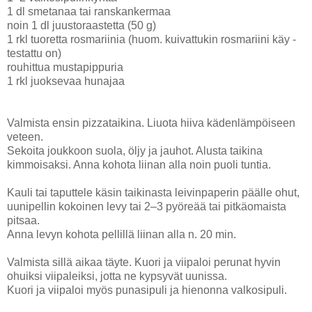
1 dl smetanaa tai ranskankermaa
noin 1 dl juustoraastetta (50 g)
1 rkl tuoretta rosmariinia (huom. kuivattukin rosmariini käy -
testattu on)
rouhittua mustapippuria
1 rkl juoksevaa hunajaa
Valmista ensin pizzataikina. Liuota hiiva kädenlämpöiseen
veteen.
Sekoita joukkoon suola, öljy ja jauhot. Alusta taikina
kimmoisaksi. Anna kohota liinan alla noin puoli tuntia.
Kauli tai taputtele käsin taikinasta leivinpaperin päälle ohut,
uunipellin kokoinen levy tai 2–3 pyöreää tai pitkäomaista
pitsaa.
Anna levyn kohota pellillä liinan alla n. 20 min.
Valmista sillä aikaa täyte. Kuori ja viipaloi perunat hyvin
ohuiksi viipaleiksi, jotta ne kypsyvät uunissa.
Kuori ja viipaloi myös punasipuli ja hienonna valkosipuli.