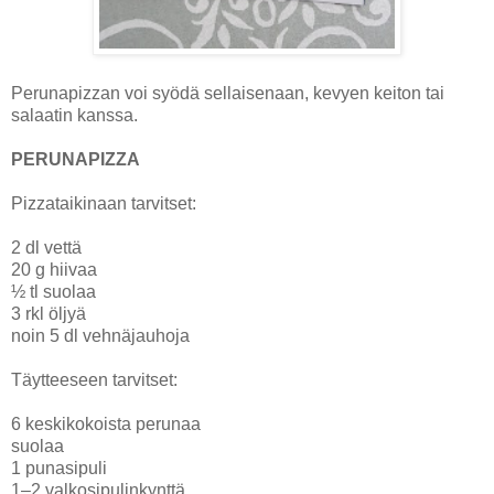
Perunapizzan voi syödä sellaisenaan, kevyen keiton tai
salaatin kanssa.
PERUNAPIZZA
Pizzataikinaan tarvitset:
2 dl vettä
20 g hiivaa
½ tl suolaa
3 rkl öljyä
noin 5 dl vehnäjauhoja
Täytteeseen tarvitset:
6 keskikokoista perunaa
suolaa
1 punasipuli
1–2 valkosipulinkynttä