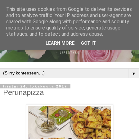
This site uses cookies from Google to deliver its services
and to analyze traffic. Your IP address and user-agent are
shared with Google along with performance and security
metrics to ensure quality of service, generate usage
statistics, and to detect and address abuse.
LEARN MORE
GOT IT
▼
tiistai 24. lokakuuta 2017
Perunapizza