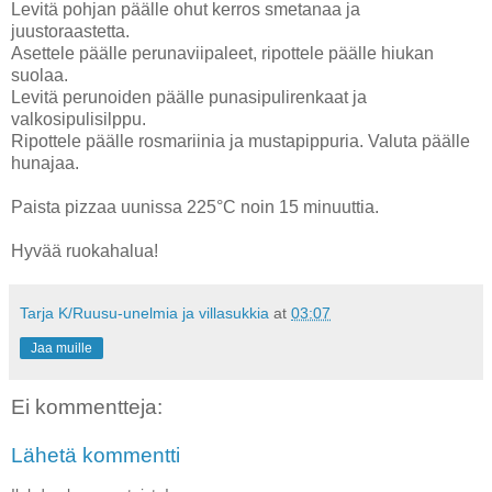
Levitä pohjan päälle ohut kerros smetanaa ja
juustoraastetta.
Asettele päälle perunaviipaleet, ripottele päälle hiukan
suolaa.
Levitä perunoiden päälle punasipulirenkaat ja
valkosipulisilppu.
Ripottele päälle rosmariinia ja mustapippuria. Valuta päälle
hunajaa.
Paista pizzaa uunissa 225°C noin 15 minuuttia.
Hyvää ruokahalua!
Tarja K/Ruusu-unelmia ja villasukkia
at
03:07
Jaa muille
Ei kommentteja:
Lähetä kommentti