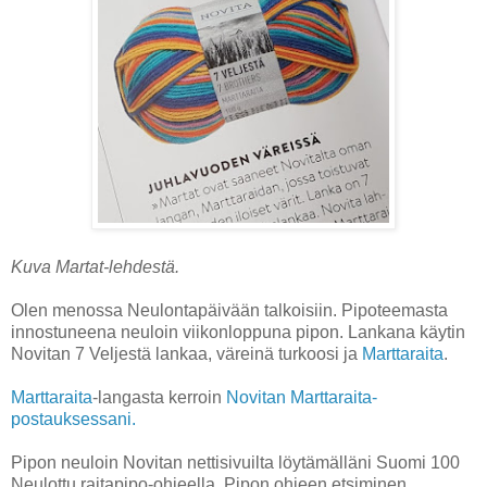
Kuva Martat-lehdestä.
Olen menossa Neulontapäivään talkoisiin. Pipoteemasta
innostuneena neuloin viikonloppuna pipon. Lankana käytin
Novitan 7 Veljestä lankaa, väreinä turkoosi ja
Marttaraita
.
Marttaraita
-langasta kerroin
Novitan Marttaraita-
postauksessani.
Pipon neuloin Novitan nettisivuilta löytämälläni Suomi 100
Neulottu raitapipo-ohjeella. Pipon ohjeen etsiminen