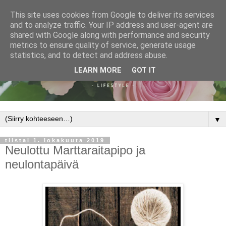
This site uses cookies from Google to deliver its services
and to analyze traffic. Your IP address and user-agent are
shared with Google along with performance and security
metrics to ensure quality of service, generate usage
statistics, and to detect and address abuse.
LEARN MORE
GOT IT
▼
tiistai 1. lokakuuta 2019
Neulottu Marttaraitapipo ja
neulontapäivä