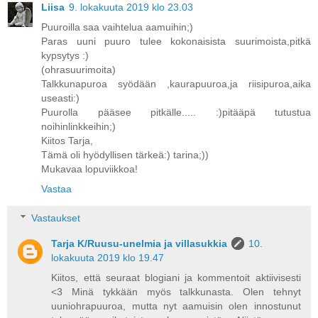
Liisa
9. lokakuuta 2019 klo 23.03
Puuroilla saa vaihtelua aamuihin;)
Paras uuni puuro tulee kokonaisista suurimoista,pitkä
kypsytys :)
(ohrasuurimoita)
Talkkunapuroa syödään ,kaurapuuroa,ja riisipuroa,aika
useasti:)
Puurolla pääsee pitkälle..... :)pitääpä tutustua
noihinlinkkeihin;)
Kiitos Tarja,
Tämä oli hyödyllisen tärkeä:) tarina;))
Mukavaa lopuviikkoa!
Vastaa
Vastaukset
Tarja K/Ruusu-unelmia ja villasukkia
10.
lokakuuta 2019 klo 19.47
Kiitos, että seuraat blogiani ja kommentoit aktiivisesti
<3 Minä tykkään myös talkkunasta. Olen tehnyt
uuniohrapuuroa, mutta nyt aamuisin olen innostunut