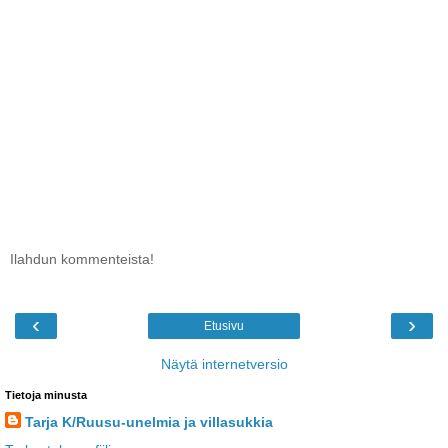
Ilahdun kommenteista!
‹
›
Etusivu
Näytä internetversio
Tietoja minusta
Tarja K/Ruusu-unelmia ja villasukkia