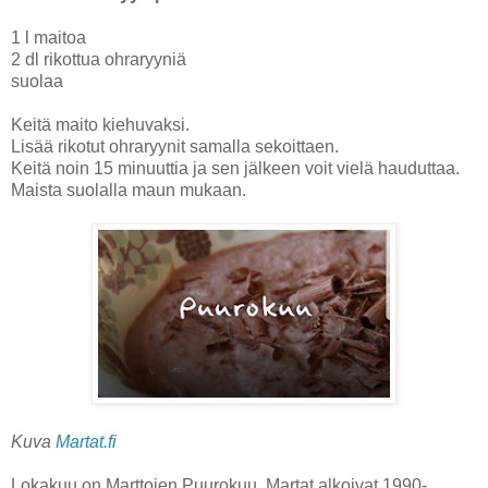
1 l maitoa
2 dl rikottua ohraryyniä
suolaa
Keitä maito kiehuvaksi.
Lisää rikotut ohraryynit samalla sekoittaen.
Keitä noin 15 minuuttia ja sen jälkeen voit vielä hauduttaa.
Maista suolalla maun mukaan.
Kuva
Martat.fi
Lokakuu on Marttojen Puurokuu. Martat alkoivat 1990-