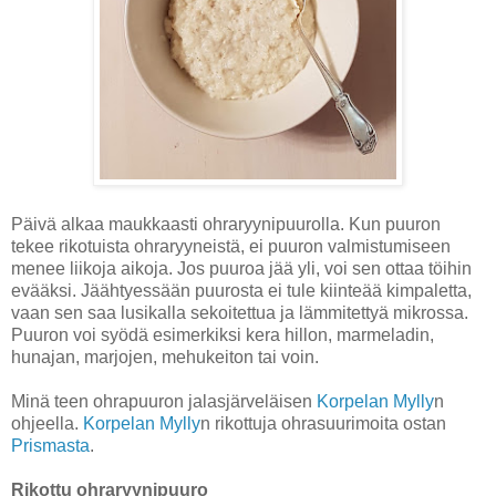
Päivä alkaa maukkaasti ohraryynipuurolla. Kun puuron
tekee rikotuista ohraryyneistä, ei puuron valmistumiseen
menee liikoja aikoja. Jos puuroa jää yli, voi sen ottaa töihin
evääksi. Jäähtyessään puurosta ei tule kiinteää kimpaletta,
vaan sen saa lusikalla sekoitettua ja lämmitettyä mikrossa.
Puuron voi syödä esimerkiksi kera hillon, marmeladin,
hunajan, marjojen, mehukeiton tai voin.
Minä teen ohrapuuron jalasjärveläisen
Korpelan Mylly
n
ohjeella.
Korpelan Mylly
n rikottuja ohrasuurimoita ostan
Prismasta
.
Rikottu ohraryynipuuro