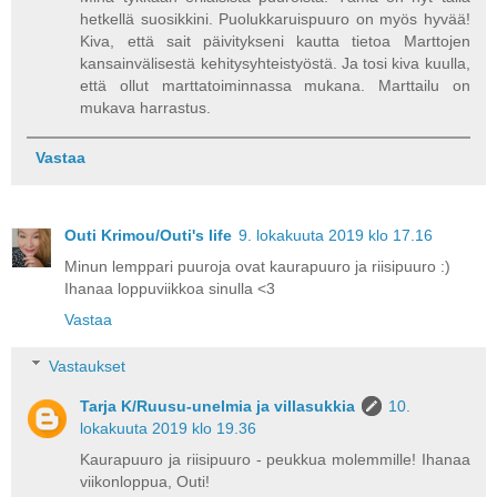
hetkellä suosikkini. Puolukkaruispuuro on myös hyvää!
Kiva, että sait päivitykseni kautta tietoa Marttojen
kansainvälisestä kehitysyhteistyöstä. Ja tosi kiva kuulla,
että ollut marttatoiminnassa mukana. Marttailu on
mukava harrastus.
Vastaa
Outi Krimou/Outi's life
9. lokakuuta 2019 klo 17.16
Minun lemppari puuroja ovat kaurapuuro ja riisipuuro :)
Ihanaa loppuviikkoa sinulla <3
Vastaa
Vastaukset
Tarja K/Ruusu-unelmia ja villasukkia
10.
lokakuuta 2019 klo 19.36
Kaurapuuro ja riisipuuro - peukkua molemmille! Ihanaa
viikonloppua, Outi!