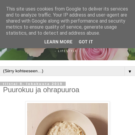
This site uses cookies from Google to deliver its services
and to analyze traffic. Your IP address and user-agent are
shared with Google along with performance and security
metrics to ensure quality of service, generate usage
statistics, and to detect and address abuse.
LEARN MORE
GOT IT
▼
tiistai 8. lokakuuta 2019
Puurokuu ja ohrapuuroa