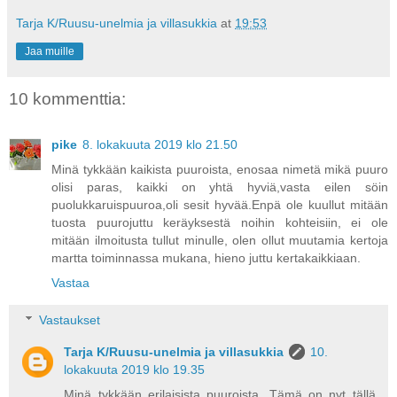
Tarja K/Ruusu-unelmia ja villasukkia
at
19:53
Jaa muille
10 kommenttia:
pike
8. lokakuuta 2019 klo 21.50
Minä tykkään kaikista puuroista, enosaa nimetä mikä puuro
olisi paras, kaikki on yhtä hyviä,vasta eilen söin
puolukkaruispuuroa,oli sesit hyvää.Enpä ole kuullut mitään
tuosta puurojuttu keräyksestä noihin kohteisiin, ei ole
mitään ilmoitusta tullut minulle, olen ollut muutamia kertoja
martta toiminnassa mukana, hieno juttu kertakaikkiaan.
Vastaa
Vastaukset
Tarja K/Ruusu-unelmia ja villasukkia
10.
lokakuuta 2019 klo 19.35
Minä tykkään erilaisista puuroista. Tämä on nyt tällä