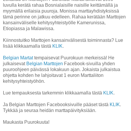
luvulla kerätä rahaa Bosnialaisille naisille keittämällä ja
myymällä erilaisia puuroja. Monissa marttayhdistyksissä
tämä perinne on jatkuu edelleen. Rahaa kerätään Marttojen
kansainväliselle kehitysyhteistyölle Kamerunissa,
Etiopiassa ja Malawissa.
Kiinnostuitko Marttojen kansainvälisestä toiminnasta? Lue
lisää klikkaamalla tästä
KLIK
.
Belgian Martat
tempaisevat Puurokuun merkeissä! He
julkaisevat
Belgian Marttojen
Facebook-sivuilla yhden
puuroohjeen päivässä lokakuun ajan. Jokaista julkaistua
ohjetta kohden he lahjoitavat 1 euron Marttaliiton
kehitysyhteistyöhön.
Lue tempauksesta tarkemmin klikkaamalla tästä
KLIK
.
Ja Belgian Marttojen Facebooksivuille pääset tästä
KLIK
.
Tykkää ja seuraa heidän marttapäivityksiään.
Maukasta Puurokuuta!