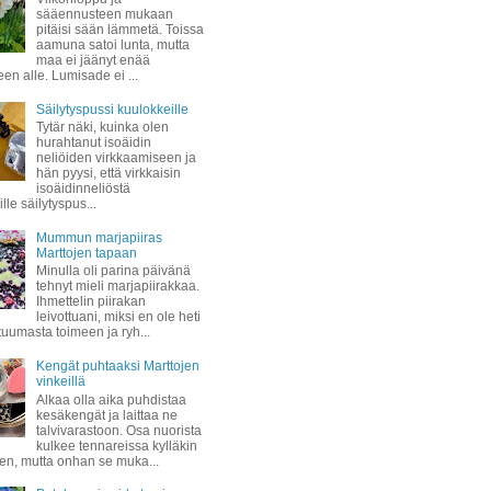
sääennusteen mukaan
pitäisi sään lämmetä. Toissa
aamuna satoi lunta, mutta
maa ei jäänyt enää
een alle. Lumisade ei ...
Säilytyspussi kuulokkeille
Tytär näki, kuinka olen
hurahtanut isoäidin
neliöiden virkkaamiseen ja
hän pyysi, että virkkaisin
isoäidinneliöstä
lle säilytyspus...
Mummun marjapiiras
Marttojen tapaan
Minulla oli parina päivänä
tehnyt mieli marjapiirakkaa.
Ihmettelin piirakan
leivottuani, miksi en ole heti
 tuumasta toimeen ja ryh...
Kengät puhtaaksi Marttojen
vinkeillä
Alkaa olla aika puhdistaa
kesäkengät ja laittaa ne
talvivarastoon. Osa nuorista
kulkee tennareissa kylläkin
ven, mutta onhan se muka...