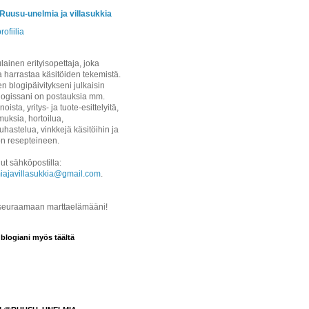
/Ruusu-unelmia ja villasukkia
rofiilia
ainen erityisopettaja, joka
a harrastaa käsitöiden tekemistä.
 blogipäivitykseni julkaisin
logissani on postauksia mm.
noista, yritys- ja tuote-esittelyitä,
uksia, hortoilua,
hastelua, vinkkejä käsitöihin ja
on resepteineen.
ut sähköpostilla:
iajavillasukkia@gmail.com
.
 seuraamaan marttaelämääni!
 blogiani myös täältä