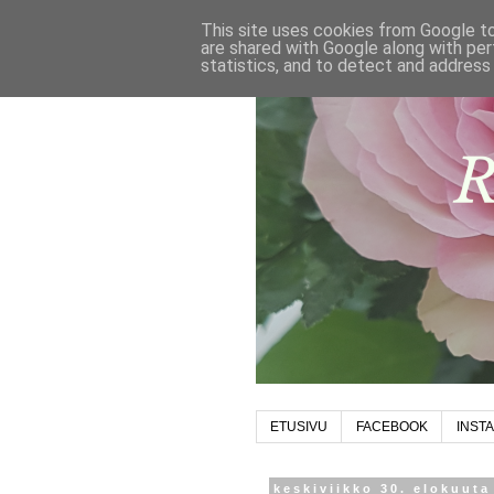
This site uses cookies from Google to 
are shared with Google along with per
statistics, and to detect and address
ETUSIVU
FACEBOOK
INST
keskiviikko 30. elokuuta