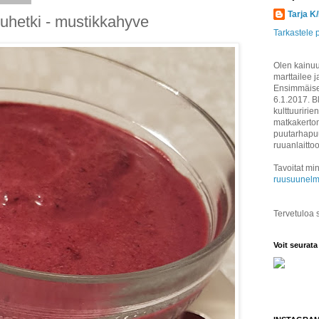
Tarja K
kuhetki - mustikkahyve
Tarkastele p
Olen kainuul
marttailee j
Ensimmäisen
6.1.2017. B
kulttuuririen
matkakertom
puutarhapuu
ruuanlaitto
Tavoitat min
ruusuunelm
Tervetuloa
Voit seurata