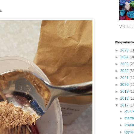
a.
Virkattu 
Blogiarkisto
►
2025
(1)
►
2024
(9)
►
2023
(2
►
2022
(6
►
2021
(1
►
2020
(1
►
2019
(1
►
2018
(1
▼
2017
(1
►
joulu
►
marr
►
lokak
►
syys