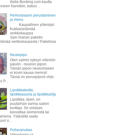
illalla Booking.com kautta
oneen Narvikiin, katsoi...
Perhosbaarin perustaminen
ja menu
Kaupallinen yhteistyö:
Kukkaiselämää
verkkokauppa
Sain ihanan paketin
lämää verkkokaupasta ! Paketissa
Neulepipo
Olen valmis syksyn viileisiin
päiviin - neuloin pipon.
Tämän pipon neulomiseen
ei kovin kauaa mennyt.
Tässä on peruspiponi ohje:
 P...
Lipstikkakeitto,
lipstikkasuola ja lipstikkaöljy
Lipstikka, liperi, on
puutarhan varma sadon
tuottaja. Se voidaan
kasvattaa siemenistä tai
taimena. Ystävältä saatu
uuri o...
Pullavanukas
Viikonloppu ja