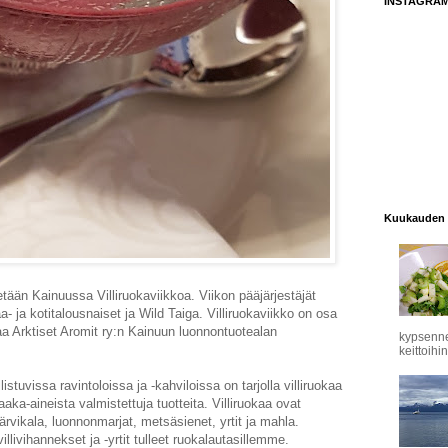
INSTAGRA
Kuukauden 
etetään Kainuussa Villiruokaviikkoa. Viikon pääjärjestäjät
- ja kotitalousnaiset ja Wild Taiga. Villiruokaviikko on osa
 Arktiset Aromit ry:n Kainuun luonnontuotealan
kypsennet
keittoihin
stuvissa ravintoloissa ja -kahviloissa on tarjolla villiruokaa
aka-aineista valmistettuja tuotteita. Villiruokaa ovat
 järvikala, luonnonmarjat, metsäsienet, yrtit ja mahla.
villivihannekset ja -yrtit tulleet ruokalautasillemme.