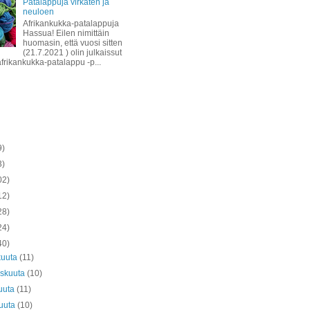
Patalappuja virkaten ja
neuloen
Afrikankukka-patalappuja
Hassua! Eilen nimittäin
huomasin, että vuosi sitten
(21.7.2021 ) olin julkaissut
afrikankukka-patalappu -p...
9)
3)
02)
12)
28)
24)
40)
kuuta
(11)
askuuta
(10)
uuta
(11)
kuuta
(10)