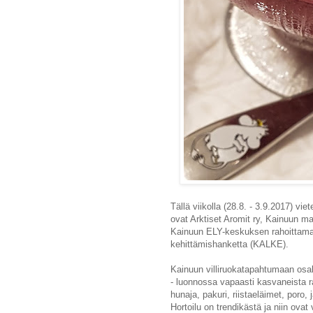
Tällä viikolla (28.8. - 3.9.2017) vi
ovat Arktiset Aromit ry, Kainuun maa
Kainuun ELY-keskuksen rahoittamaa
kehittämishanketta (KALKE).
Kainuun villiruokatapahtumaan osalli
- luonnossa vapaasti kasvaneista ra
hunaja, pakuri, riistaeläimet, poro,
Hortoilu on trendikästä ja niin ovat 