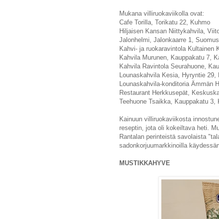
Mukana villiruokaviikolla ovat:
Cafe Torilla, Torikatu 22, Kuhmo
Hiljaisen Kansan Niittykahvila, Vi
Jalonhelmi, Jalonkaarre 1, Suomu
Kahvi- ja ruokaravintola Kultaine
Kahvila Murunen, Kauppakatu 7, K
Kahvila Ravintola Seurahuone, Ka
Lounaskahvila Kesia, Hyryntie 29,
Lounaskahvila-konditoria Ämmän H
Restaurant Herkkusepät, Keskusk
Teehuone Tsaikka, Kauppakatu 3, 
Kainuun villiruokaviikosta innostunee
reseptin, jota oli kokeiltava heti.
Rantalan perinteistä savolaista "ta
sadonkorjuumarkkinoilla käydess
MUSTIKKAHYVE