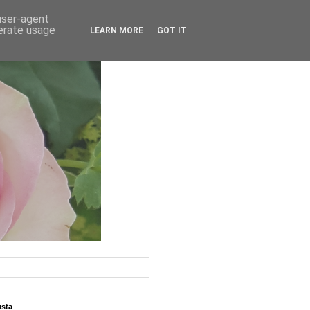
 user-agent
nerate usage
LEARN MORE
GOT IT
usta