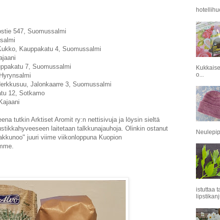
hotellihu
itostie 547, Suomussalmi
ssalmi
n Kukko, Kauppakatu 4, Suomussalmi
ajaani
uppakatu 7, Suomussalmi
Kukkaise
o...
 Hyrynsalmi
erkkusuu, Jalonkaarre 3, Suomussalmi
atu 12, Sotkamo
Kajaani
na tutkin Arktiset Aromit ry:n nettisivuja ja löysin sieltä
 Mustikkahyveeseen laitetaan talkkunajauhoja. Olinkin ostanut
Neulepipo
lakkunoo" juuri viime viikonloppuna Kuopion
ämme.
istuttaa 
lipstikanj