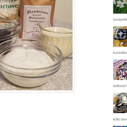
lumipeitt
kuulokkei
tarttunut
koko tal