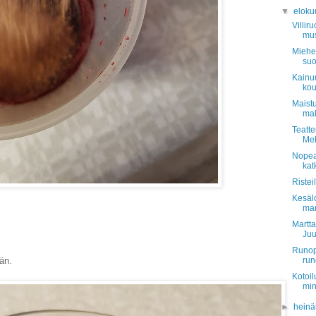
▼
eloku
Villir
mus
Miehen
suo
Kainuu
kou
Maist
ma
Teatte
Meh
Nopea
kat
Ristei
Kesäl
man
Martta
Juu
Runopo
än.
run
Kotoil
mint
►
hein