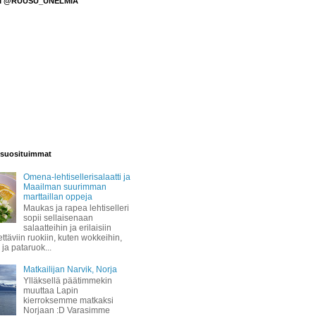
M @RUUSU_UNELMIA
suosituimmat
Omena-lehtisellerisalaatti ja
Maailman suurimman
marttaillan oppeja
Maukas ja rapea lehtiselleri
sopii sellaisenaan
salaatteihin ja erilaisiin
täviin ruokiin, kuten wokkeihin,
 ja pataruok...
Matkailijan Narvik, Norja
Ylläksellä päätimmekin
muuttaa Lapin
kierroksemme matkaksi
Norjaan :D Varasimme