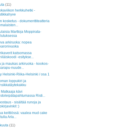
uta
(11)
uokaviikon herkkuhetki -
tikkahyve
 kosketus - dokumenttiteatteria
malaisten...
laisia Marttoja Moppirata-
lutuksessa
uva arkiruoka: nopea
karonivuoka
rikaverit katsomassa
iläiskoodi -esitykse...
 ja maukas arkiruoka - kookos-
karapu-nuude...
ly Helsinki-Riika-Helsinki / osa 1
oman loppukiri ja
sikkatäytekakku
 Matkaaja kävi
stoleipätapahtumassa Risti...
staus - sisältää runoja ja
okirjavinkit :)
ua keittiössä: vaalea mud cake
ulla Arla...
äkuuta
(11)