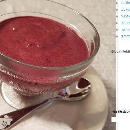
►
kesä
►
touko
►
huhti
►
maali
►
helmi
►
tamm
Blogini lukij
Hae tästä bl