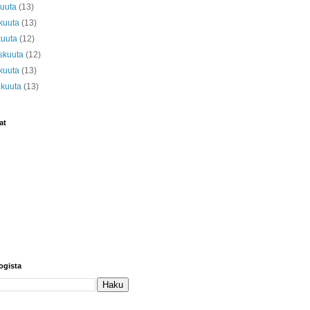
kuuta
(13)
kuuta
(13)
kuuta
(12)
skuuta
(12)
kuuta
(13)
ikuuta
(13)
at
ogista