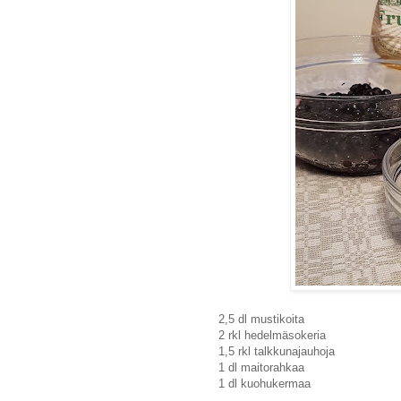
2,5 dl mustikoita
2 rkl hedelmäsokeria
1,5 rkl talkkunajauhoja
1 dl maitorahkaa
1 dl kuohukermaa