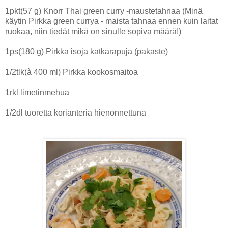
1pkt(57 g) Knorr Thai green curry -maustetahnaa (Minä
käytin Pirkka green currya - maista tahnaa ennen kuin laitat
ruokaa, niin tiedät mikä on sinulle sopiva määrä!)
1ps(180 g) Pirkka isoja katkarapuja (pakaste)
1/2tlk(à 400 ml) Pirkka kookosmaitoa
1rkl limetinmehua
1/2dl tuoretta korianteria hienonnettuna