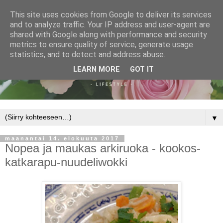
This site uses cookies from Google to deliver its services
and to analyze traffic. Your IP address and user-agent are
shared with Google along with performance and security
metrics to ensure quality of service, generate usage
statistics, and to detect and address abuse.
LEARN MORE
GOT IT
▼
maanantai 14. elokuuta 2017
Nopea ja maukas arkiruoka - kookos-
katkarapu-nuudeliwokki