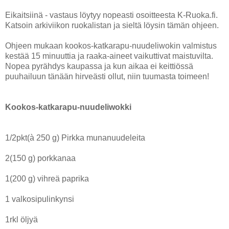
Eikaitsiinä - vastaus löytyy nopeasti osoitteesta K-Ruoka.fi.
Katsoin arkiviikon ruokalistan ja sieltä löysin tämän ohjeen.
Ohjeen mukaan kookos-katkarapu-nuudeliwokin valmistus
kestää 15 minuuttia ja raaka-aineet vaikuttivat maistuvilta.
Nopea pyrähdys kaupassa ja kun aikaa ei keittiössä
puuhailuun tänään hirveästi ollut, niin tuumasta toimeen!
Kookos-katkarapu-nuudeliwokki
1/2pkt(à 250 g) Pirkka munanuudeleita
2(150 g) porkkanaa
1(200 g) vihreä paprika
1 valkosipulinkynsi
1rkl öljyä