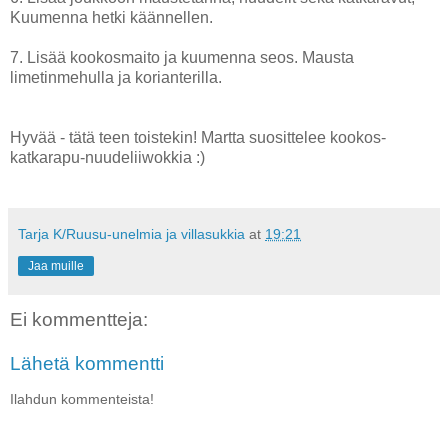
Kuumenna hetki käännellen.
7. Lisää kookosmaito ja kuumenna seos. Mausta
limetinmehulla ja korianterilla.
Hyvää - tätä teen toistekin! Martta suosittelee kookos-
katkarapu-nuudeliiwokkia :)
Tarja K/Ruusu-unelmia ja villasukkia
at
19:21
Jaa muille
Ei kommentteja:
Lähetä kommentti
Ilahdun kommenteista!