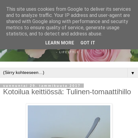
This site uses cookies from Google to deliver its services
and to analyze traffic. Your IP address and user-agent are
shared with Google along with performance and security
metrics to ensure quality of service, generate usage
statistics, and to detect and address abuse.
LEARN MORE
GOT IT
▼
sunnuntai 29. tammikuuta 2017
Kotoilua keittiössä: Tulinen-tomaattihillo