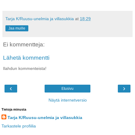
Tarja K/Ruusu-unelmia ja villasukkia
at
18:29
Jaa muille
Ei kommentteja:
Lähetä kommentti
Ilahdun kommenteista!
‹
›
Etusivu
Näytä internetversio
Tietoja minusta
Tarja K/Ruusu-unelmia ja villasukkia
Tarkastele profiilia