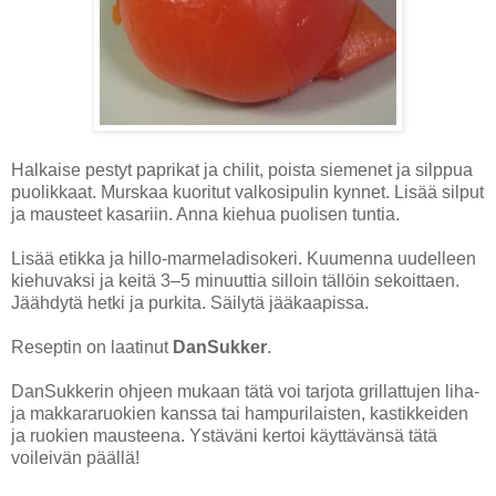
Halkaise pestyt paprikat ja chilit, poista siemenet ja silppua
puolikkaat. Murskaa kuoritut valkosipulin kynnet. Lisää silput
ja mausteet kasariin. Anna kiehua puolisen tuntia.
Lisää etikka ja hillo-marmeladisokeri. Kuumenna uudelleen
kiehuvaksi ja keitä 3–5 minuuttia silloin tällöin sekoittaen.
Jäähdytä hetki ja purkita. Säilytä jääkaapissa.
Reseptin on laatinut
DanSukker
.
DanSukkerin ohjeen mukaan tätä voi tarjota grillattujen liha-
ja makkararuokien kanssa tai hampurilaisten, kastikkeiden
ja ruokien mausteena. Ystäväni kertoi käyttävänsä tätä
voileivän päällä!