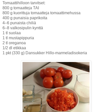
Tomaattihilloon tarvitset:
800 g tomaatteja TAI
800 g kuorittuja tomaatteja tomaattimehussa
400 g punaisia paprikoita
4–6 punaista chiliä
6–8 valkosipulin kynttä
1 tl suolaa
1 tl mustapippuria
2 tl oreganoa
1/2 dl etikkaa
1 pkt (330 g) Dansukker Hillo-marmeladisokeria